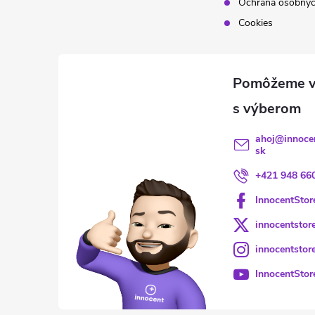
Ochrana osobnýc
Cookies
ahoj
@
innoce
sk
+421 948 66
InnocentStor
innocentstor
innocentstor
InnocentStor