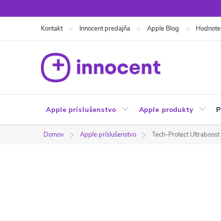
Prejsť
na
Kontakt
Innocent predajňa
Apple Blog
Hodnote
obsah
Apple príslušenstvo
Apple produkty
P
Domov
Apple príslušenstvo
Tech-Protect Ultraboos