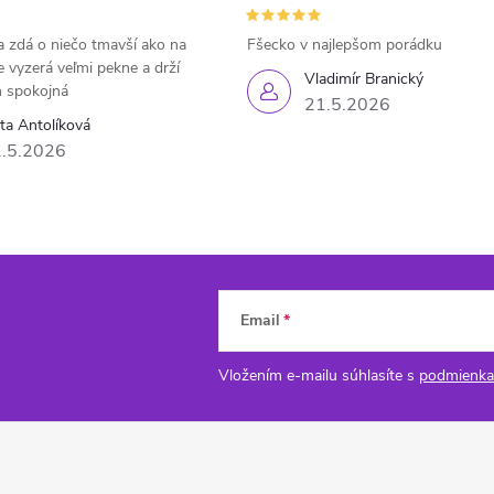
 zdá o niečo tmavší ako na
Fšecko v najlepšom porádku
e vyzerá veľmi pekne a drží
Vladimír Branický
 spokojná
21.5.2026
eta Antolíková
.5.2026
Email
Vložením e-mailu súhlasíte s
podmienka