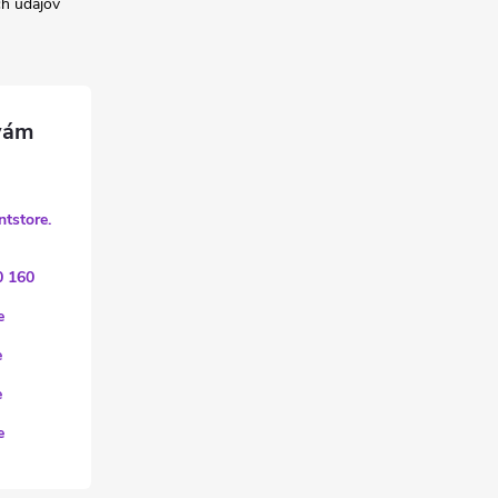
h údajov
ntstore.
0 160
e
e
e
e