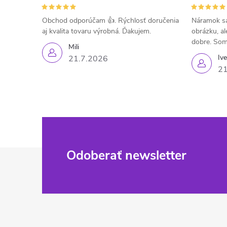
Obchod odporúčam 👍. Rýchlosť doručenia
Náramok sa
aj kvalita tovaru výrobná. Ďakujem.
obrázku, al
dobre. Som
Mili
Iv
21.7.2026
21
Z
Odoberať newsletter
á
p