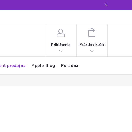
Glosár
NÁKUPNÝ
KOŠÍK
Prázdny košík
Prihlásenie
ent predajňa
Apple Blog
Poradňa