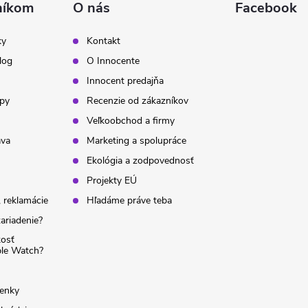
níkom
O nás
Facebook
ky
Kontakt
log
O Innocente
Innocent predajňa
ipy
Recenzie od zákazníkov
Veľkoobchod a firmy
ava
Marketing a spolupráce
Ekológia a zodpovednosť
Projekty EÚ
 reklamácie
Hľadáme práve teba
ariadenie?
kosť
ple Watch?
enky