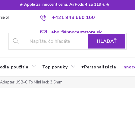
🔥
Apple za innocent cenu. AirPods 4 za 119 €
🔥
+421 948 660 160
nie obchodu
Poradňa
Apple návody a tipy
Najčastejšie otázky
ahoj@innocentstore.sk
HĽADAŤ
odľa použitia
Top ponuky
♥︎Personalizácia
Innoc
t Adapter USB-C To Mini Jack 3.5mm