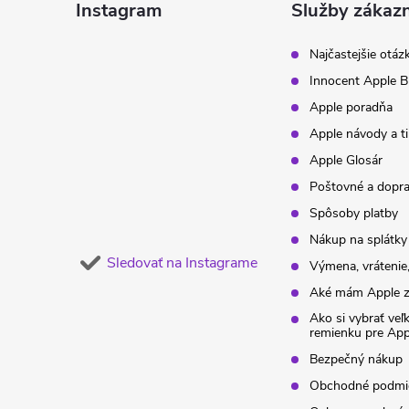
ä
Instagram
Služby zákaz
t
Najčastejšie otáz
Innocent Apple B
i
Apple poradňa
Apple návody a t
e
Apple Glosár
Poštovné a dopr
Spôsoby platby
Nákup na splátky
Sledovať na Instagrame
Výmena, vrátenie,
Aké mám Apple z
Ako si vybrať veľ
remienku pre Ap
Bezpečný nákup
Obchodné podmi