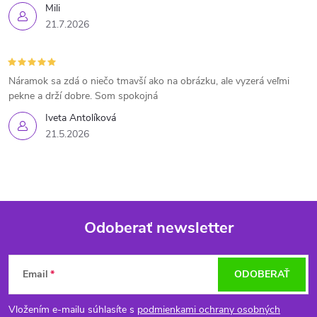
Mili
21.7.2026
Náramok sa zdá o niečo tmavší ako na obrázku, ale vyzerá veľmi
pekne a drží dobre. Som spokojná
Iveta Antolíková
21.5.2026
Odoberať newsletter
Z
Email
ODOBERAŤ
á
Vložením e-mailu súhlasíte s
podmienkami ochrany osobných