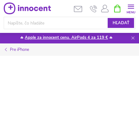
Prejsť
NÁKUPN
KOŠÍK
na
obsah
HĽADAŤ
🔥
Apple za innocent cenu. AirPods 4 za 119 €
🔥
Pre iPhone