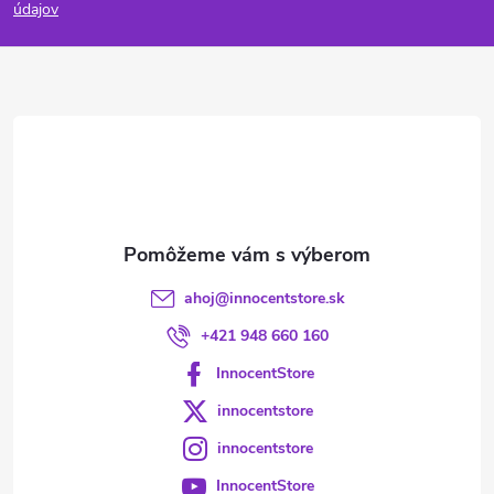
p
údajov
ä
t
i
e
ahoj
@
innocentstore.sk
+421 948 660 160
InnocentStore
innocentstore
innocentstore
InnocentStore