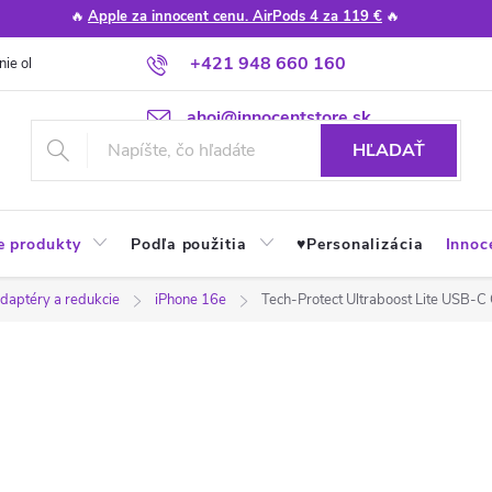
🔥
Apple za innocent cenu. AirPods 4 za 119 €
🔥
+421 948 660 160
nie obchodu
Poradňa
Apple návody a tipy
Najčastejšie otázky
ahoj@innocentstore.sk
HĽADAŤ
e produkty
Podľa použitia
♥︎Personalizácia
Innoc
adaptéry a redukcie
iPhone 16e
Tech-Protect Ultraboost Lite USB-