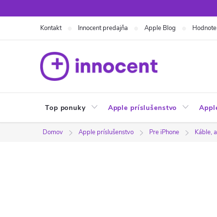
Prejsť
na
Kontakt
Innocent predajňa
Apple Blog
Hodnote
obsah
Top ponuky
Apple príslušenstvo
Appl
Domov
Apple príslušenstvo
Pre iPhone
Káble, 