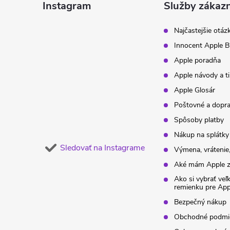
ä
Instagram
Služby zákaz
t
Najčastejšie otáz
Innocent Apple B
i
Apple poradňa
Apple návody a t
e
Apple Glosár
Poštovné a dopr
Spôsoby platby
Nákup na splátky
Sledovať na Instagrame
Výmena, vrátenie,
Aké mám Apple z
Ako si vybrať veľ
remienku pre Ap
Bezpečný nákup
Obchodné podmi