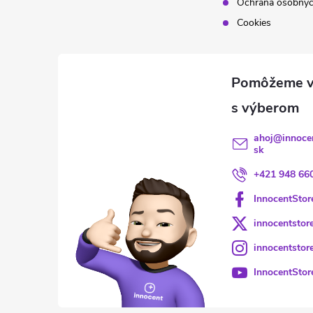
Ochrana osobnýc
Cookies
ahoj
@
innoce
sk
+421 948 66
InnocentStor
innocentstor
innocentstor
InnocentStor