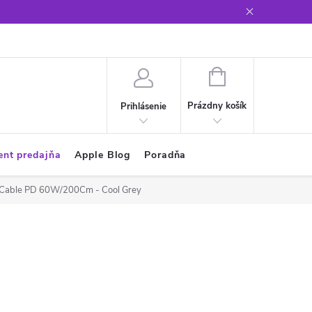
Glosár
NÁKUPNÝ
KOŠÍK
Prázdny košík
Prihlásenie
ent predajňa
Apple Blog
Poradňa
C Cable PD 60W/200Cm - Cool Grey