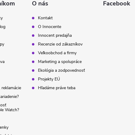
níkom
O nás
Facebook
ky
Kontakt
log
O Innocente
Innocent predajňa
ipy
Recenzie od zákazníkov
Veľkoobchod a firmy
ava
Marketing a spolupráce
Ekológia a zodpovednosť
Projekty EÚ
 reklamácie
Hľadáme práve teba
ariadenie?
kosť
ple Watch?
enky