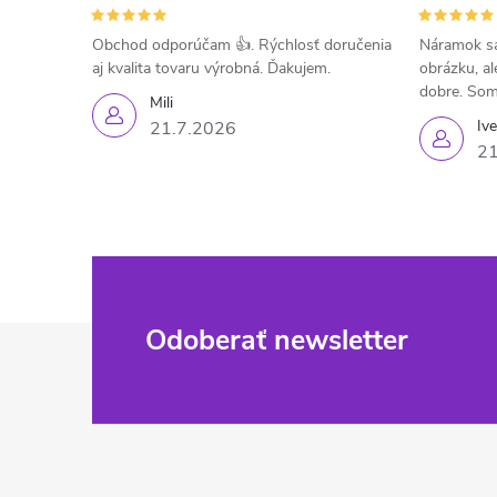
Obchod odporúčam 👍. Rýchlosť doručenia
Náramok sa
aj kvalita tovaru výrobná. Ďakujem.
obrázku, al
dobre. Som
Mili
Iv
21.7.2026
21
Z
Odoberať newsletter
á
p