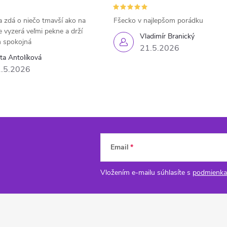
 zdá o niečo tmavší ako na
Fšecko v najlepšom porádku
e vyzerá veľmi pekne a drží
Vladimír Branický
 spokojná
21.5.2026
eta Antolíková
.5.2026
Email
Vložením e-mailu súhlasíte s
podmienka