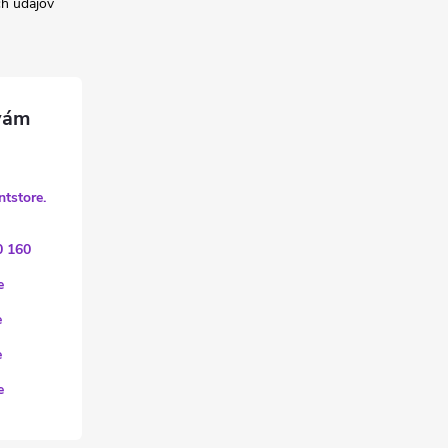
h údajov
ntstore.
0 160
e
e
e
e