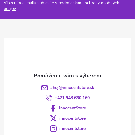
Vložením e-mailu súhlasíte s
podmienkami ochrany osobných
p
údajov
ä
t
i
e
ahoj
@
innocentstore.sk
+421 948 660 160
InnocentStore
innocentstore
innocentstore