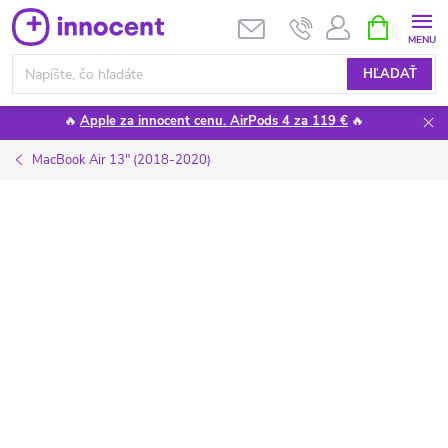
Prejsť
NÁKUPN
KOŠÍK
na
obsah
HĽADAŤ
🔥
Apple za innocent cenu. AirPods 4 za 119 €
🔥
MacBook Air 13" (2018-2020)