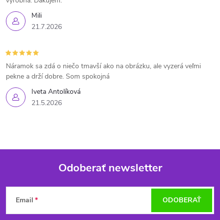
výrobná. Ďakujem.
Mili
21.7.2026
Náramok sa zdá o niečo tmavší ako na obrázku, ale vyzerá veľmi
pekne a drží dobre. Som spokojná
Iveta Antolíková
21.5.2026
Odoberať newsletter
Z
Email
ODOBERAŤ
á