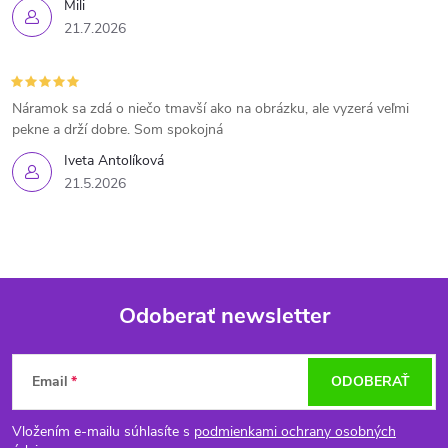
Mili
21.7.2026
Náramok sa zdá o niečo tmavší ako na obrázku, ale vyzerá veľmi
pekne a drží dobre. Som spokojná
Iveta Antolíková
21.5.2026
Odoberať newsletter
Z
Email
ODOBERAŤ
á
Vložením e-mailu súhlasíte s
podmienkami ochrany osobných