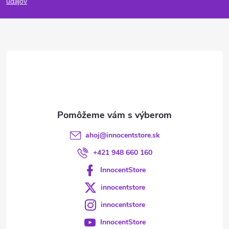
p
údajov
ä
t
i
e
ahoj
@
innocentstore.sk
+421 948 660 160
InnocentStore
innocentstore
innocentstore
InnocentStore