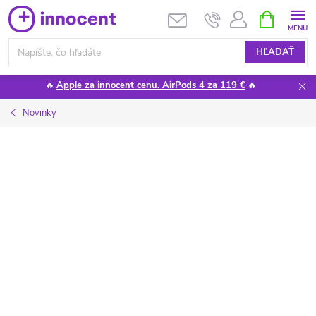
Prejsť
NÁKUPN
KOŠÍK
na
obsah
HĽADAŤ
🔥
Apple za innocent cenu. AirPods 4 za 119 €
🔥
Novinky