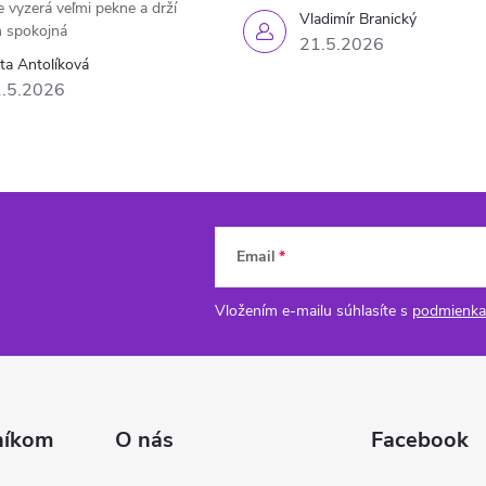
e vyzerá veľmi pekne a drží
Vladimír Branický
 spokojná
21.5.2026
eta Antolíková
.5.2026
Email
Vložením e-mailu súhlasíte s
podmienka
níkom
O nás
Facebook