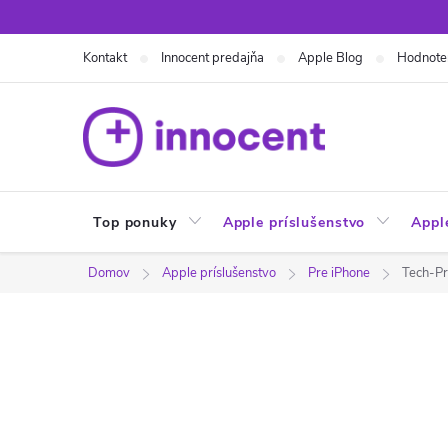
Prejsť
na
Kontakt
Innocent predajňa
Apple Blog
Hodnote
obsah
Top ponuky
Apple príslušenstvo
Appl
Domov
Apple príslušenstvo
Pre iPhone
Tech-Pr