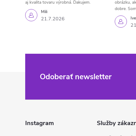
aj kvalita tovaru výrobná. Ďakujem.
obrázku, al
dobre. Som
Mili
Iv
21.7.2026
21
Z
Odoberať newsletter
á
p
ä
Instagram
Služby zákaz