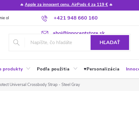
🔥
Apple za innocent cenu. AirPods 4 za 119 €
🔥
+421 948 660 160
nie obchodu
Poradňa
Apple návody a tipy
Najčastejšie otázky
ahoj@innocentstore.sk
HĽADAŤ
e produkty
Podľa použitia
♥︎Personalizácia
Innoc
otect Universal Crossbody Strap - Steel Gray