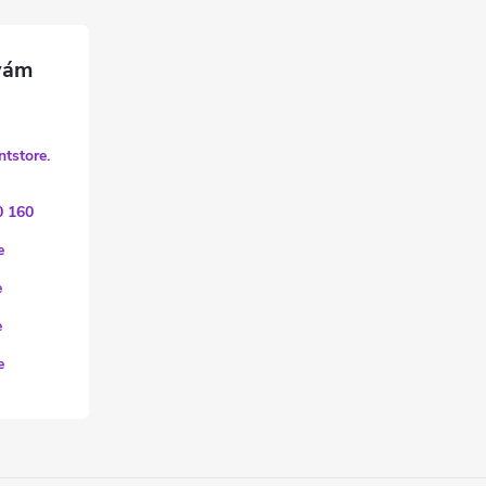
ntstore.
0 160
e
e
e
e