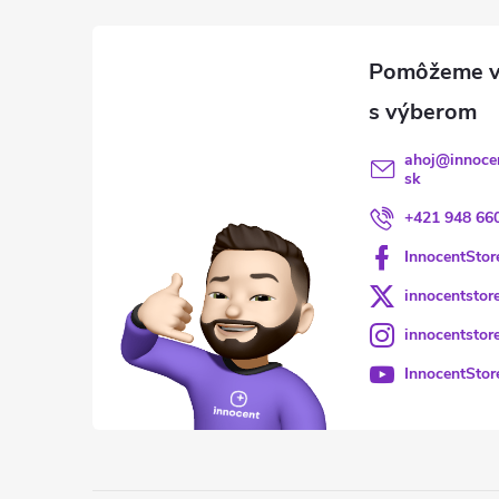
ahoj
@
innoce
sk
+421 948 66
InnocentStor
innocentstor
innocentstor
InnocentStor