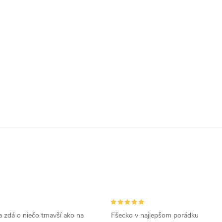
 zdá o niečo tmavší ako na
Fšecko v najlepšom porádku