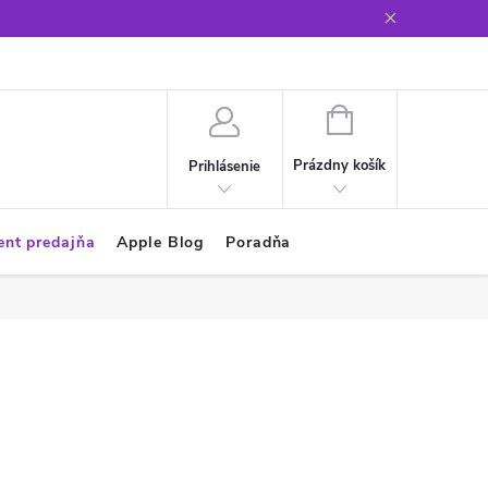
Glosár
NÁKUPNÝ
KOŠÍK
Prázdny košík
Prihlásenie
ent predajňa
Apple Blog
Poradňa