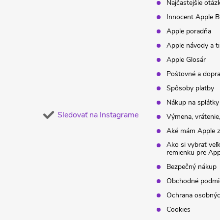
t
Najčastejšie otáz
Innocent Apple B
i
Apple poradňa
Apple návody a t
e
Apple Glosár
Poštovné a dopr
Spôsoby platby
Nákup na splátky
Sledovať na Instagrame
Výmena, vrátenie,
Aké mám Apple z
Ako si vybrať veľ
remienku pre Ap
Bezpečný nákup
Obchodné podmi
Ochrana osobnýc
Cookies