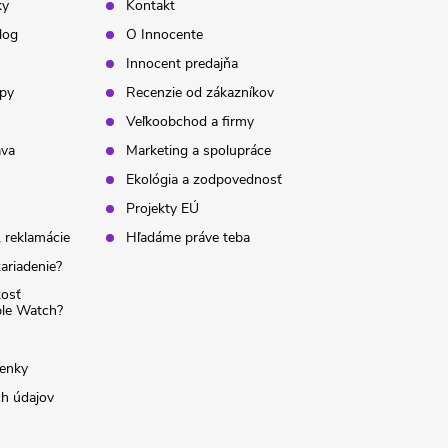
ky
Kontakt
log
O Innocente
Innocent predajňa
ipy
Recenzie od zákazníkov
Veľkoobchod a firmy
ava
Marketing a spolupráce
Ekológia a zodpovednosť
Projekty EÚ
 reklamácie
Hľadáme práve teba
ariadenie?
kosť
ple Watch?
enky
h údajov