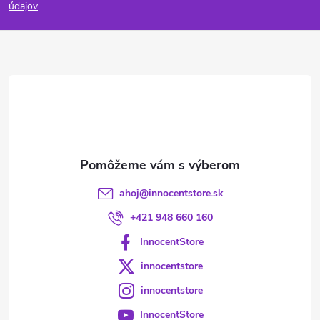
p
údajov
ä
t
i
e
ahoj
@
innocentstore.sk
+421 948 660 160
InnocentStore
innocentstore
innocentstore
InnocentStore