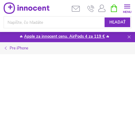
Prejsť
NÁKUPN
KOŠÍK
na
obsah
HĽADAŤ
🔥
Apple za innocent cenu. AirPods 4 za 119 €
🔥
Pre iPhone