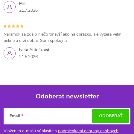
Mili
21.7.2026
Náramok sa zdá o niečo tmavší ako na obrázku, ale vyzerá veľmi
pekne a drží dobre. Som spokojná
Iveta Antolíková
21.5.2026
Odoberať newsletter
Z
Email
ODOBERAŤ
á
Vložením e-mailu súhlasíte s
podmienkami ochrany osobných