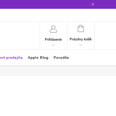
Glosár
NÁKUPNÝ
KOŠÍK
Prázdny košík
Prihlásenie
ent predajňa
Apple Blog
Poradňa