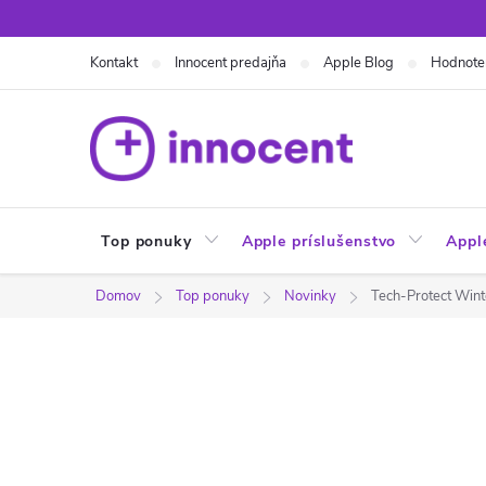
Prejsť
na
Kontakt
Innocent predajňa
Apple Blog
Hodnote
obsah
Top ponuky
Apple príslušenstvo
Appl
Domov
Top ponuky
Novinky
Tech-Protect Wint