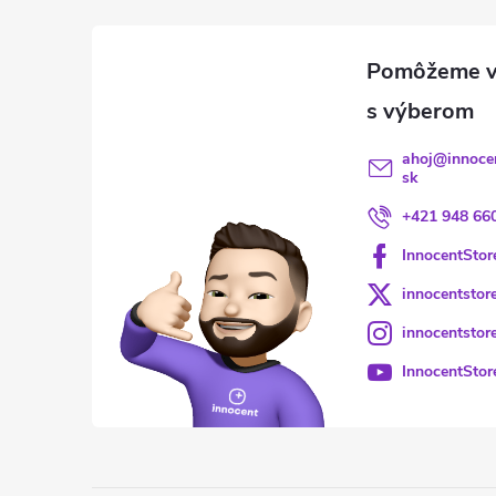
ahoj
@
innoce
sk
+421 948 66
InnocentStor
innocentstor
innocentstor
InnocentStor