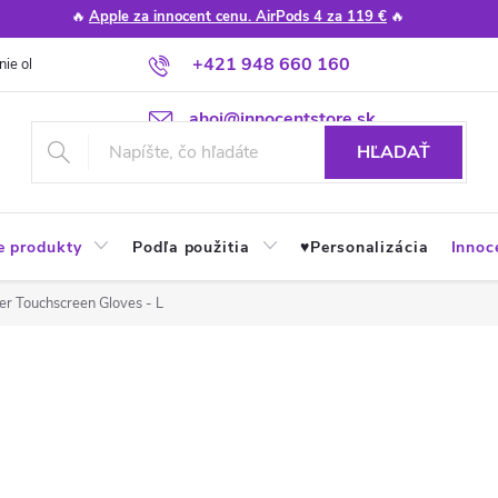
🔥
Apple za innocent cenu. AirPods 4 za 119 €
🔥
+421 948 660 160
nie obchodu
Poradňa
Apple návody a tipy
Najčastejšie otázky
ahoj@innocentstore.sk
HĽADAŤ
e produkty
Podľa použitia
♥︎Personalizácia
Innoc
er Touchscreen Gloves - L