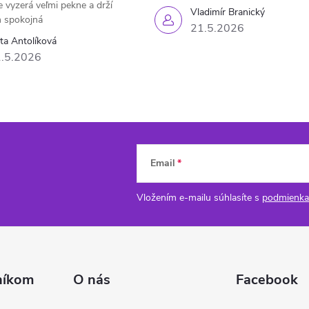
e vyzerá veľmi pekne a drží
Vladimír Branický
 spokojná
21.5.2026
eta Antolíková
.5.2026
Email
Vložením e-mailu súhlasíte s
podmienka
níkom
O nás
Facebook