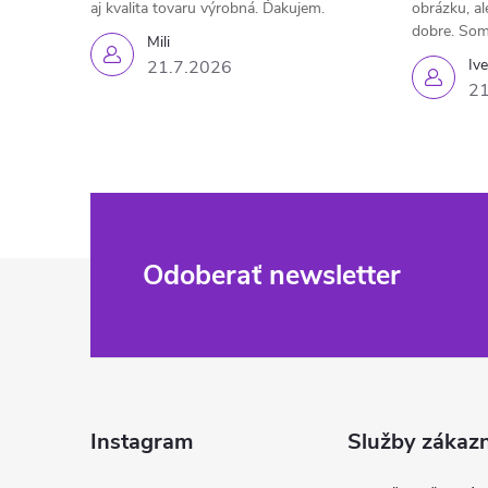
aj kvalita tovaru výrobná. Ďakujem.
obrázku, al
dobre. Som
Mili
Iv
21.7.2026
21
Z
Odoberať newsletter
á
p
ä
Instagram
Služby zákaz