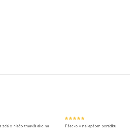
 zdá o niečo tmavší ako na
Fšecko v najlepšom porádku