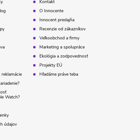
ky
Kontakt
log
O Innocente
Innocent predajňa
ipy
Recenzie od zákazníkov
Veľkoobchod a firmy
ava
Marketing a spolupráce
Ekológia a zodpovednosť
Projekty EÚ
 reklamácie
Hľadáme práve teba
ariadenie?
kosť
ple Watch?
enky
h údajov