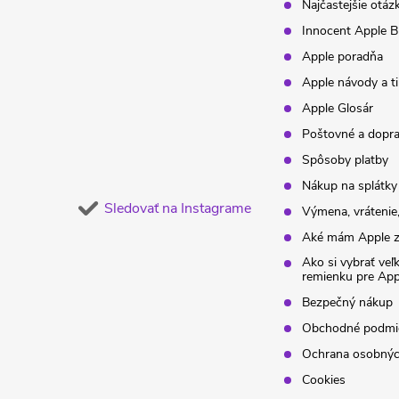
t
Najčastejšie otáz
Innocent Apple B
i
Apple poradňa
Apple návody a t
e
Apple Glosár
Poštovné a dopr
Spôsoby platby
Nákup na splátky
Sledovať na Instagrame
Výmena, vrátenie,
Aké mám Apple z
Ako si vybrať veľ
remienku pre Ap
Bezpečný nákup
Obchodné podmi
Ochrana osobnýc
Cookies