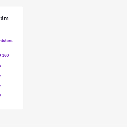
ntstore.
0 160
e
e
e
e