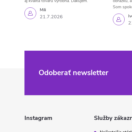
aj kvalita tovaru výrobná. Ďakujem.
obrázku, a
Som spok
Mili
Iv
21.7.2026
2
Z
Odoberať newsletter
á
p
ä
Instagram
Služby zákaz