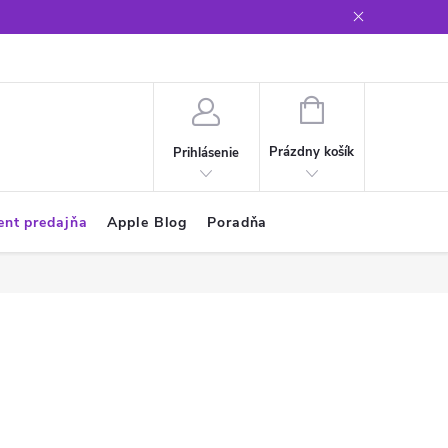
Glosár
NÁKUPNÝ
KOŠÍK
Prázdny košík
Prihlásenie
ent predajňa
Apple Blog
Poradňa