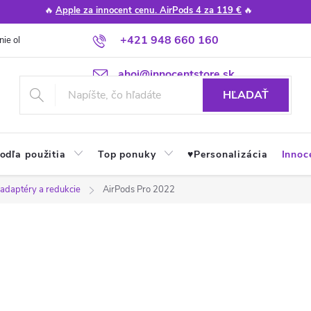
🔥
Apple za innocent cenu. AirPods 4 za 119 €
🔥
+421 948 660 160
nie obchodu
Poradňa
Apple návody a tipy
Najčastejšie otázky
ahoj@innocentstore.sk
HĽADAŤ
odľa použitia
Top ponuky
♥︎Personalizácia
Innoc
 adaptéry a redukcie
AirPods Pro 2022