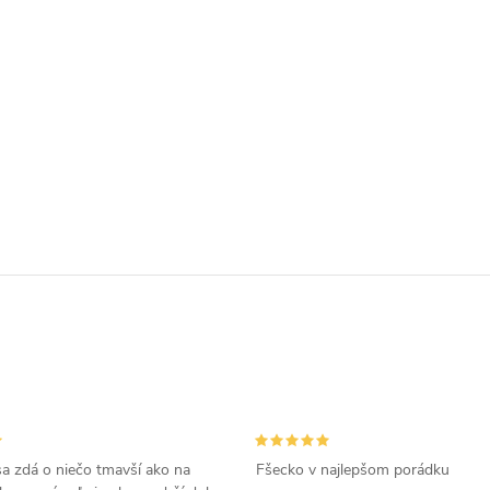
a zdá o niečo tmavší ako na
Fšecko v najlepšom porádku