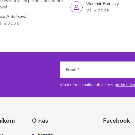
le vyzerá veľmi pekne a drží dobre.
Vladimír Branický
ojná
21.5.2026
eta Antolíková
1.5.2026
Email
Vložením e-mailu súhlasíte s
podmienka
níkom
O nás
Facebook