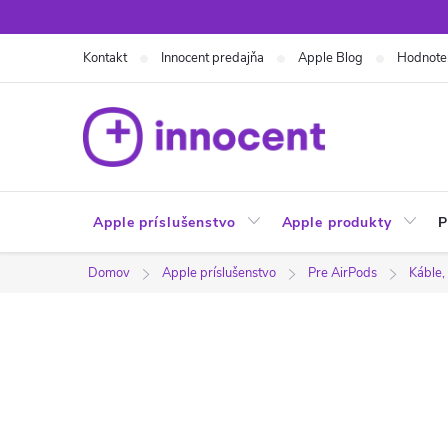
Prejsť
na
Kontakt
Innocent predajňa
Apple Blog
Hodnote
obsah
Apple príslušenstvo
Apple produkty
P
Domov
Apple príslušenstvo
Pre AirPods
Káble,