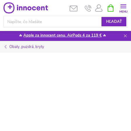
Prejsť
NÁKUPN
KOŠÍK
na
obsah
HĽADAŤ
🔥
Apple za innocent cenu. AirPods 4 za 119 €
🔥
Obaly, puzdrá, kryty