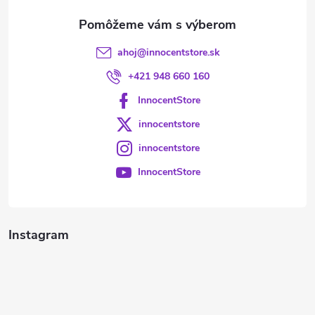
e
ahoj
@
innocentstore.sk
+421 948 660 160
InnocentStore
innocentstore
innocentstore
InnocentStore
Instagram