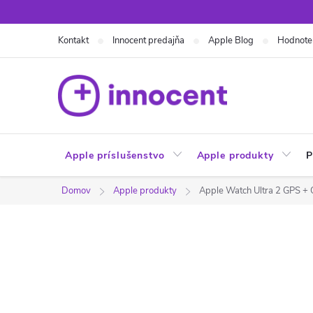
Prejsť
na
Kontakt
Innocent predajňa
Apple Blog
Hodnote
obsah
Apple príslušenstvo
Apple produkty
P
Domov
Apple produkty
Apple Watch Ultra 2 GPS +