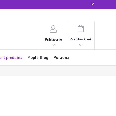
Glosár
NÁKUPNÝ
KOŠÍK
Prázdny košík
Prihlásenie
ent predajňa
Apple Blog
Poradňa