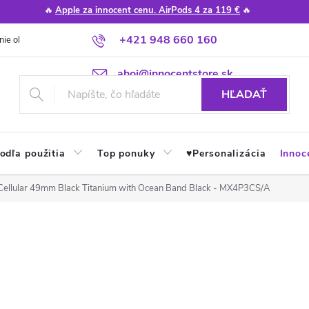
🔥
Apple za innocent cenu. AirPods 4 za 119 €
🔥
+421 948 660 160
nie obchodu
Poradňa
Apple návody a tipy
Najčastejšie otázky
ahoj@innocentstore.sk
HĽADAŤ
odľa použitia
Top ponuky
♥︎Personalizácia
Innoc
 Cellular 49mm Black Titanium with Ocean Band Black - MX4P3CS/A