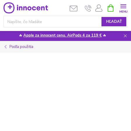
Prejsť
NÁKUPN
KOŠÍK
na
obsah
HĽADAŤ
🔥
Apple za innocent cenu. AirPods 4 za 119 €
🔥
Podľa použitia