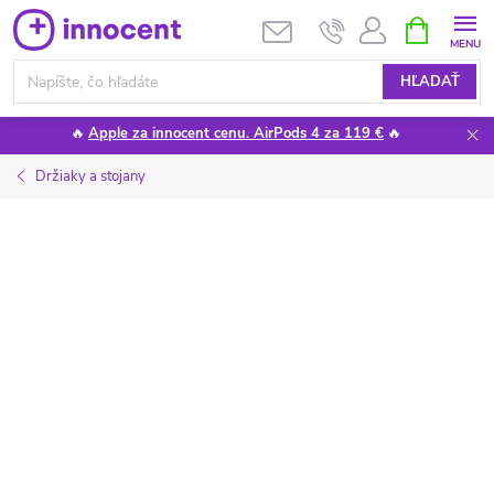
Prejsť
NÁKUPN
KOŠÍK
na
obsah
HĽADAŤ
🔥
Apple za innocent cenu. AirPods 4 za 119 €
🔥
Držiaky a stojany