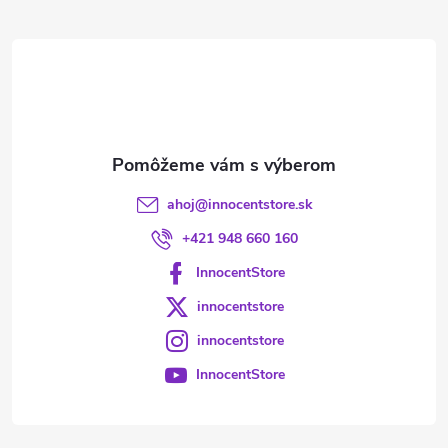
ä
t
i
e
ahoj
@
innocentstore.sk
+421 948 660 160
InnocentStore
innocentstore
innocentstore
InnocentStore