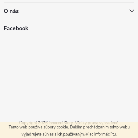
O nás
Facebook
Copyright 2026
InnocentStore
. Všetky práva vyhradené.
Tento web používa súbory cookie. Ďalším prechádzaním tohto webu
vyjadrujete súhlas s ich používaním. Viac informácií
tu
.
Vytvoril Shoptet