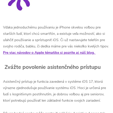
Vďaka jednoduchému používaniu je iPhone skvelou voľbou pre
starších ľudí, ktorí chcú smartfón, a existuje veľa možností, ako si
uľahčiť používanie a sprístupniť iOS. Či už nastavujete telefón pre
svojho rodiča, babku, či dedka máme pre vás niekoľko kvelých tipov.
Pre viac návodov o Apple tématike si pozrite aj náš blog.
Zvážte povolenie asistenčného prístupu
Asistenčný prístup je funkcia zavedená v systéme iOS 17, ktorá
výrazne zjednodušuje používanie systému iOS. Hoci je určená pre
ľudí s kognitívnym postihnutím, je dobrou voľbou aj pre seniorov,
ktorí potrebujú používať len základné funkcie svojich zariadení.