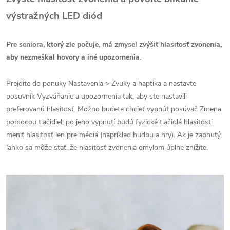
výstražných LED diód
Pre seniora, ktorý zle počuje, má zmysel zvýšiť hlasitosť zvonenia,
aby nezmeškal hovory a iné upozornenia.
Prejdite do ponuky Nastavenia > Zvuky a haptika a nastavte
posuvník Vyzváňanie a upozornenia tak, aby ste nastavili
preferovanú hlasitosť. Možno budete chcieť vypnúť posúvač Zmena
pomocou tlačidiel; po jeho vypnutí budú fyzické tlačidlá hlasitosti
meniť hlasitosť len pre médiá (napríklad hudbu a hry). Ak je zapnutý,
ľahko sa môže stať, že hlasitosť zvonenia omylom úplne znížite.