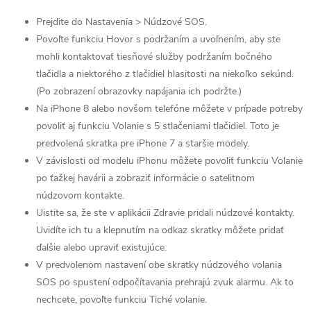
Prejdite do Nastavenia > Núdzové SOS.
Povoľte funkciu Hovor s podržaním a uvoľnením, aby ste
mohli kontaktovať tiesňové služby podržaním bočného
tlačidla a niektorého z tlačidiel hlasitosti na niekoľko sekúnd.
(Po zobrazení obrazovky napájania ich podržte.)
Na iPhone 8 alebo novšom telefóne môžete v prípade potreby
povoliť aj funkciu Volanie s 5 stlačeniami tlačidiel. Toto je
predvolená skratka pre iPhone 7 a staršie modely.
V závislosti od modelu iPhonu môžete povoliť funkciu Volanie
po ťažkej havárii a zobraziť informácie o satelitnom
núdzovom kontakte.
Uistite sa, že ste v aplikácii Zdravie pridali núdzové kontakty.
Uvidíte ich tu a klepnutím na odkaz skratky môžete pridať
ďalšie alebo upraviť existujúce.
V predvolenom nastavení obe skratky núdzového volania
SOS po spustení odpočítavania prehrajú zvuk alarmu. Ak to
nechcete, povoľte funkciu Tiché volanie.