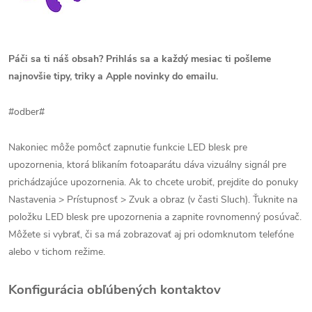
Páči sa ti náš obsah? Prihlás sa a každý mesiac ti pošleme
najnovšie tipy, triky a Apple novinky do emailu.
#odber#
Nakoniec môže pomôcť zapnutie funkcie LED blesk pre
upozornenia, ktorá blikaním fotoaparátu dáva vizuálny signál pre
prichádzajúce upozornenia. Ak to chcete urobiť, prejdite do ponuky
Nastavenia > Prístupnosť > Zvuk a obraz (v časti Sluch). Ťuknite na
položku LED blesk pre upozornenia a zapnite rovnomenný posúvač.
Môžete si vybrať, či sa má zobrazovať aj pri odomknutom telefóne
alebo v tichom režime.
Konfigurácia obľúbených kontaktov