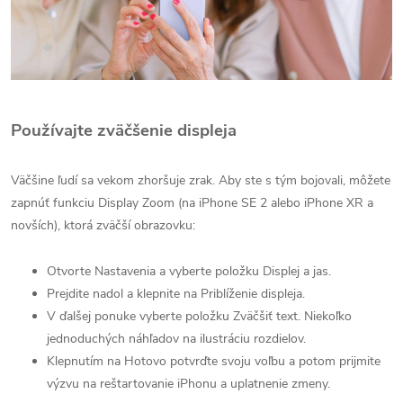
Používajte zväčšenie displeja
Väčšine ľudí sa vekom zhoršuje zrak. Aby ste s tým bojovali, môžete
zapnúť funkciu Display Zoom (na iPhone SE 2 alebo iPhone XR a
novších), ktorá zväčší obrazovku:
Otvorte Nastavenia a vyberte položku Displej a jas.
Prejdite nadol a klepnite na Priblíženie displeja.
V ďalšej ponuke vyberte položku Zväčšiť text. Niekoľko
jednoduchých náhľadov na ilustráciu rozdielov.
Klepnutím na Hotovo potvrďte svoju voľbu a potom prijmite
výzvu na reštartovanie iPhonu a uplatnenie zmeny.