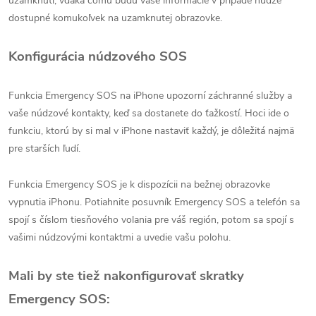
uzamknutí, vďaka čomu budú vaše informácie v prípade núdze
dostupné komukoľvek na uzamknutej obrazovke.
Konfigurácia núdzového SOS
Funkcia Emergency SOS na iPhone upozorní záchranné služby a
vaše núdzové kontakty, keď sa dostanete do ťažkostí. Hoci ide o
funkciu, ktorú by si mal v iPhone nastaviť každý, je dôležitá najmä
pre starších ľudí.
Funkcia Emergency SOS je k dispozícii na bežnej obrazovke
vypnutia iPhonu. Potiahnite posuvník Emergency SOS a telefón sa
spojí s číslom tiesňového volania pre váš región, potom sa spojí s
vašimi núdzovými kontaktmi a uvedie vašu polohu.
Mali by ste tiež nakonfigurovať skratky
Emergency SOS: