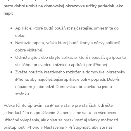
preto dobré urobiť na domovskej obrazovke určitý poriadok, ako
napr:
Aplikácie, ktoré budú používať najčastejšie, umiestnite do
doku.
Nastavte tapetu, vďaka ktorej budú ikony a názvy aplikácií
dobre viditeľné.
Odinštalujte alebo skryte aplikácie, ktoré nepoužívajú (pozrite
si nášho sprievodcu knižnicou aplikácií pre iPhone).
Zvážte použitie kreatívneho rozloženia domovskej obrazovky
iPhonu, aby najdôležitejšie aplikácie boli v popredí. Dobrým
nápadom je obmedziť Domovskú obrazovku na jednu
stránku.
Vďaka týmto úpravám sa iPhone stane pre starších ľudí ešte
jednoduchším na používanie. Zamerali sme sa tu na všeobecne
užitočné vylepšenia, ale oplatí sa preskúmať aj všetky možnosti
prístupnosti iPhonu v Nastavenia > Prístupnosť, aby ste našli