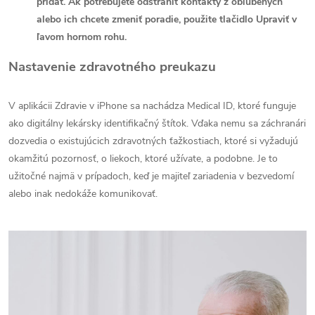
pridať. Ak potrebujete odstrániť kontakty z obľúbených
alebo ich chcete zmeniť poradie, použite tlačidlo Upraviť v
ľavom hornom rohu.
Nastavenie zdravotného preukazu
V aplikácii Zdravie v iPhone sa nachádza Medical ID, ktoré funguje
ako digitálny lekársky identifikačný štítok. Vďaka nemu sa záchranári
dozvedia o existujúcich zdravotných ťažkostiach, ktoré si vyžadujú
okamžitú pozornosť, o liekoch, ktoré užívate, a podobne. Je to
užitočné najmä v prípadoch, keď je majiteľ zariadenia v bezvedomí
alebo inak nedokáže komunikovať.