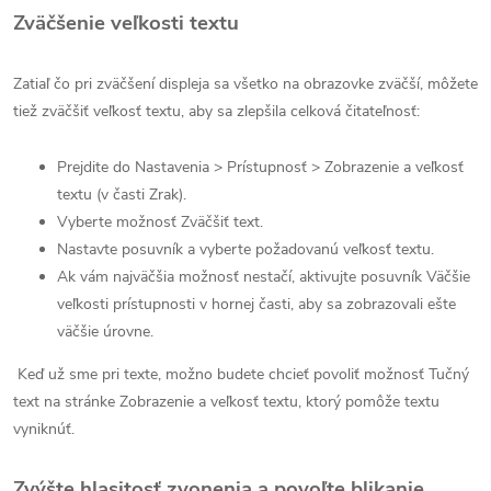
Zväčšenie veľkosti textu
Zatiaľ čo pri zväčšení displeja sa všetko na obrazovke zväčší, môžete
tiež zväčšiť veľkosť textu, aby sa zlepšila celková čitateľnosť:
Prejdite do Nastavenia > Prístupnosť > Zobrazenie a veľkosť
textu (v časti Zrak).
Vyberte možnosť Zväčšiť text.
Nastavte posuvník a vyberte požadovanú veľkosť textu.
Ak vám najväčšia možnosť nestačí, aktivujte posuvník Väčšie
veľkosti prístupnosti v hornej časti, aby sa zobrazovali ešte
väčšie úrovne.
Keď už sme pri texte, možno budete chcieť povoliť možnosť Tučný
text na stránke Zobrazenie a veľkosť textu, ktorý pomôže textu
vyniknúť.
Zvýšte hlasitosť zvonenia a povoľte blikanie