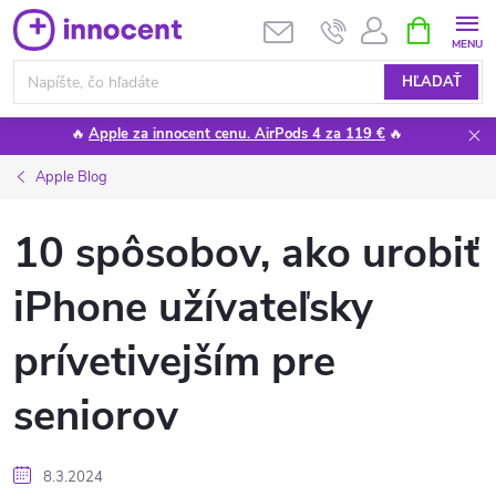
Prejsť
NÁKUPN
KOŠÍK
na
obsah
HĽADAŤ
🔥
Apple za innocent cenu. AirPods 4 za 119 €
🔥
Apple Blog
10 spôsobov, ako urobiť
iPhone užívateľsky
prívetivejším pre
seniorov
8.3.2024