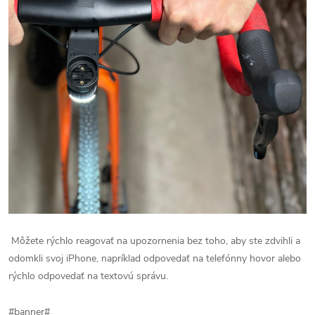
Môžete rýchlo reagovať na upozornenia bez toho, aby ste zdvihli a
odomkli svoj iPhone, napríklad odpovedať na telefónny hovor alebo
rýchlo odpovedať na textovú správu.
#banner#