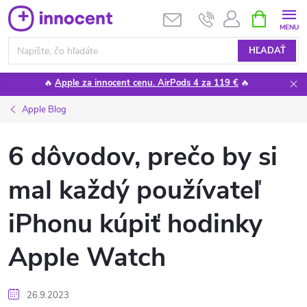
Prejsť
NÁKUPN
KOŠÍK
na
obsah
HĽADAŤ
🔥
Apple za innocent cenu. AirPods 4 za 119 €
🔥
Apple Blog
6 dôvodov, prečo by si
mal každý používateľ
iPhonu kúpiť hodinky
Apple Watch
26.9.2023