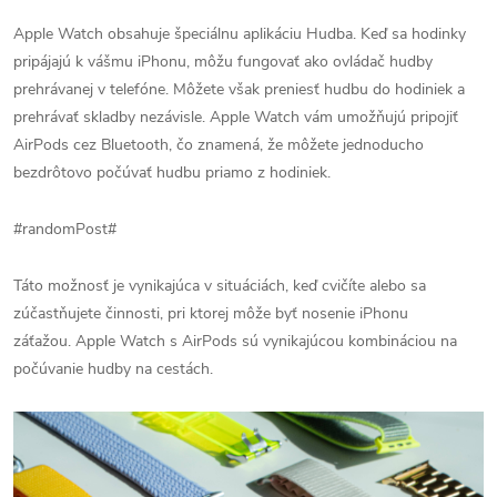
Apple Watch obsahuje špeciálnu aplikáciu Hudba. Keď sa hodinky
pripájajú k vášmu iPhonu, môžu fungovať ako ovládač hudby
prehrávanej v telefóne. Môžete však preniesť hudbu do hodiniek a
prehrávať skladby nezávisle. Apple Watch vám umožňujú pripojiť
AirPods cez Bluetooth, čo znamená, že môžete jednoducho
bezdrôtovo počúvať hudbu priamo z hodiniek.
#randomPost#
Táto možnosť je vynikajúca v situáciách, keď cvičíte alebo sa
zúčastňujete činnosti, pri ktorej môže byť nosenie iPhonu
záťažou. Apple Watch s AirPods sú vynikajúcou kombináciou na
počúvanie hudby na cestách.