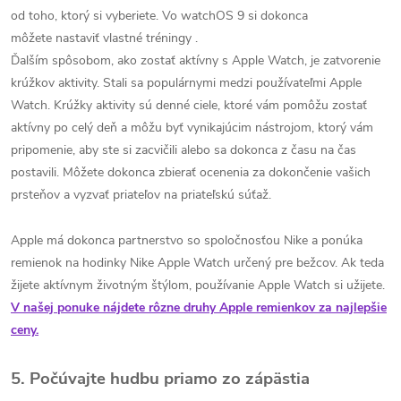
od toho, ktorý si vyberiete. Vo watchOS 9 si dokonca
môžete nastaviť vlastné tréningy .
Ďalším spôsobom, ako zostať aktívny s Apple Watch, je zatvorenie
krúžkov aktivity. Stali sa populárnymi medzi používateľmi Apple
Watch. Krúžky aktivity sú denné ciele, ktoré vám pomôžu zostať
aktívny po celý deň a môžu byť vynikajúcim nástrojom, ktorý vám
pripomenie, aby ste si zacvičili alebo sa dokonca z času na čas
postavili. Môžete dokonca zbierať ocenenia za dokončenie vašich
prsteňov a vyzvať priateľov na priateľskú súťaž.
Apple má dokonca partnerstvo so spoločnosťou Nike a ponúka
remienok na hodinky Nike Apple Watch určený pre bežcov. Ak teda
žijete aktívnym životným štýlom, používanie Apple Watch si užijete.
V našej ponuke nájdete rôzne druhy Apple remienkov za najlepšie
ceny.
5. Počúvajte hudbu priamo zo zápästia