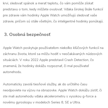
krvi, sledovať spánok a merať teplotu, čo vám pomôže získať
predstavu o tom, kedy môžete ovulovať. Vďaka širokej škále funkcií
pre zdravie vám hodinky Apple Watch umožňujú sledovať vaše
zdravie, pričom sú stále všetkým, čo inteligentné hodinky ponúkajú.
3. Osobná bezpečnosť
Apple Watch poskytuje používateľom niekoľko kľúčových funkcií na
záchranu života, ktoré sa môžu hodiť v neočakávaných núdzových
situáciách. V roku 2022 Apple predstavil Crash Detection, čo
znamená, že hodinky dokážu rozpoznať, či mal používateľ
autonehodu.
Automaticky zavolá tiesňové služby, ak do určitého času
neodpoviete na výzvu na obrazovke. Apple Watch dokážu zistiť, či
ste mali autonehodu vďaka akcelerometru s vysokou g-force a
novému gyroskopu v modeloch Series 8, SE a Ultra.