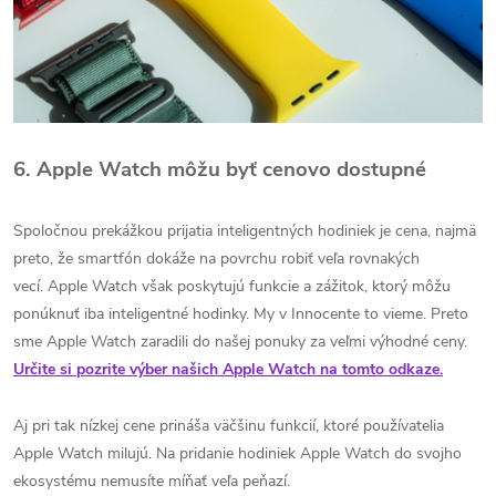
6. Apple Watch môžu byť cenovo dostupné
Spoločnou prekážkou prijatia inteligentných hodiniek je cena, najmä
preto, že smartfón dokáže na povrchu robiť veľa rovnakých
vecí. Apple Watch však poskytujú funkcie a zážitok, ktorý môžu
ponúknuť iba inteligentné hodinky. My v Innocente to vieme. Preto
sme Apple Watch zaradili do našej ponuky za veľmi výhodné ceny.
Určite si pozrite výber našich Apple Watch na tomto odkaze.
Aj pri tak nízkej cene prináša väčšinu funkcií, ktoré používatelia
Apple Watch milujú. Na pridanie hodiniek Apple Watch do svojho
ekosystému nemusíte míňať veľa peňazí.