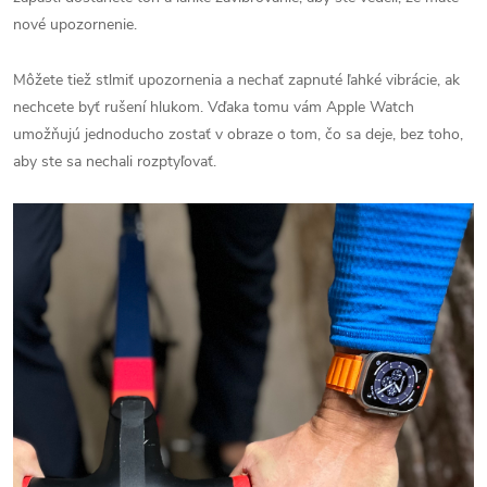
nové upozornenie.
Môžete tiež stlmiť upozornenia a nechať zapnuté ľahké vibrácie, ak
nechcete byť rušení hlukom. Vďaka tomu vám Apple Watch
umožňujú jednoducho zostať v obraze o tom, čo sa deje, bez toho,
aby ste sa nechali rozptyľovať.