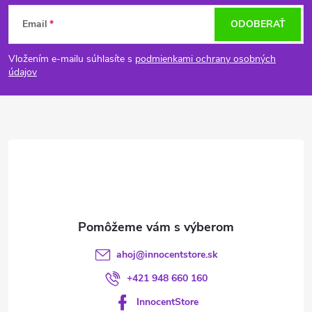
Z
Email
ODOBERAŤ
á
Vložením e-mailu súhlasíte s
podmienkami ochrany osobných
p
údajov
ä
t
i
e
ahoj
@
innocentstore.sk
+421 948 660 160
InnocentStore