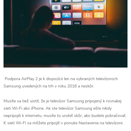
Podpora AirPlay 2 je k dispozícii len na vybraných televízoroch
Samsung uvedených na trh v roku 2018 a neskôr.
Musíte sa tiež uistiť, že je televízor Samsung pripojený k rovnakej
sieti Wi-Fi ako iPhone. Ak ste televízor Samsung ešte nikdy
nepripojili k internetu, musíte to urobiť skôr, ako budete pokračovať.
K sieti Wi-Fi sa môžete pripojiť v ponuke Nastavenia na televízore.