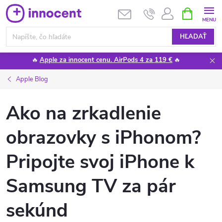
Prejsť
NÁKUPN
KOŠÍK
na
obsah
HĽADAŤ
🔥
Apple za innocent cenu. AirPods 4 za 119 €
🔥
Apple Blog
Ako na zrkadlenie
obrazovky s iPhonom?
Pripojte svoj iPhone k
Samsung TV za pár
sekúnd