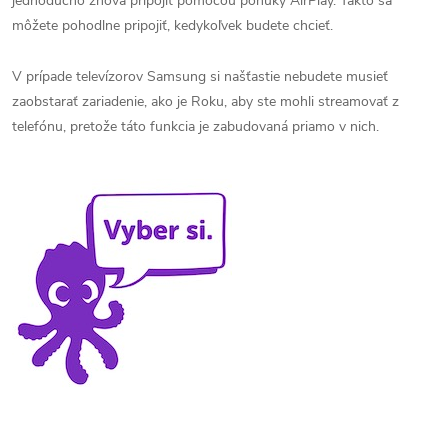
jednoducho znova pripojiť pomocou ponuky AirPlay. Takto sa
môžete pohodlne pripojiť, kedykoľvek budete chcieť.
V prípade televízorov Samsung si našťastie nebudete musieť
zaobstarať zariadenie, ako je Roku, aby ste mohli streamovať z
telefónu, pretože táto funkcia je zabudovaná priamo v nich.