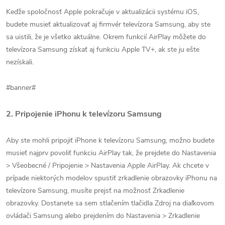
Keďže spoločnosť Apple pokračuje v aktualizácii systému iOS,
budete musieť aktualizovať aj firmvér televízora Samsung, aby ste
sa uistili, že je všetko aktuálne. Okrem funkcií AirPlay môžete do
televízora Samsung získať aj funkciu Apple TV+, ak ste ju ešte
nezískali.
#banner#
2. Pripojenie iPhonu k televízoru Samsung
Aby ste mohli pripojiť iPhone k televízoru Samsung, možno budete
musieť najprv povoliť funkciu AirPlay tak, že prejdete do Nastavenia
> Všeobecné / Pripojenie > Nastavenia Apple AirPlay. Ak chcete v
prípade niektorých modelov spustiť zrkadlenie obrazovky iPhonu na
televízore Samsung, musíte prejsť na možnosť Zrkadlenie
obrazovky. Dostanete sa sem stlačením tlačidla Zdroj na diaľkovom
ovládači Samsung alebo prejdením do Nastavenia > Zrkadlenie