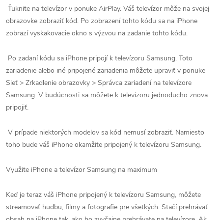
Ťuknite na televízor v ponuke AirPlay. Váš televízor môže na svojej
obrazovke zobraziť kód. Po zobrazení tohto kódu sa na iPhone
zobrazí vyskakovacie okno s výzvou na zadanie tohto kódu.
Po zadaní kódu sa iPhone pripojí k televízoru Samsung. Toto
zariadenie alebo iné pripojené zariadenia môžete upraviť v ponuke
Sieť > Zrkadlenie obrazovky > Správca zariadení na televízore
Samsung. V budúcnosti sa môžete k televízoru jednoducho znova
pripojiť.
V prípade niektorých modelov sa kód nemusí zobraziť. Namiesto
toho bude váš iPhone okamžite pripojený k televízoru Samsung.
Využite iPhone a televízor Samsung na maximum
Keď je teraz váš iPhone pripojený k televízoru Samsung, môžete
streamovať hudbu, filmy a fotografie pre všetkých. Stačí prehrávať
obsah na iPhone tak, ako ho zvyčajne prehrávate na televízore. Ak