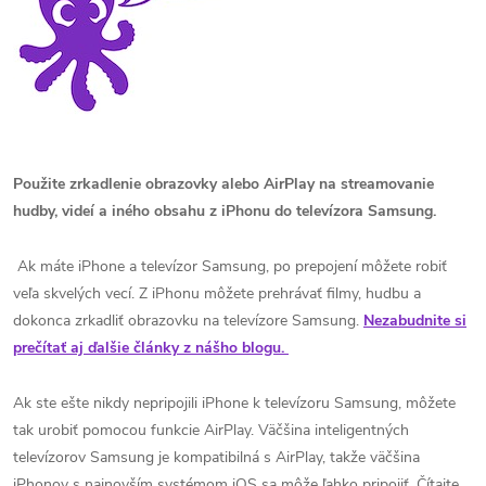
Použite zrkadlenie obrazovky alebo AirPlay na streamovanie
hudby, videí a iného obsahu z iPhonu do televízora Samsung.
Ak máte iPhone a televízor Samsung, po prepojení môžete robiť
veľa skvelých vecí. Z iPhonu môžete prehrávať filmy, hudbu a
dokonca zrkadliť obrazovku na televízore Samsung.
Nezabudnite si
prečítať aj ďalšie články z nášho blogu.
Ak ste ešte nikdy nepripojili iPhone k televízoru Samsung, môžete
tak urobiť pomocou funkcie AirPlay. Väčšina inteligentných
televízorov Samsung je kompatibilná s AirPlay, takže väčšina
iPhonov s najnovším systémom iOS sa môže ľahko pripojiť. Čítajte