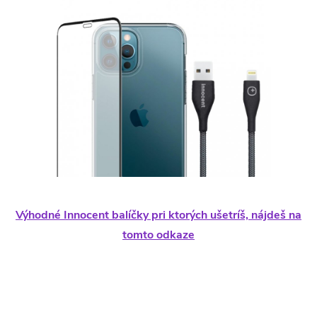
Výhodné Innocent balíčky pri ktorých ušetríš, nájdeš na
tomto odkaze