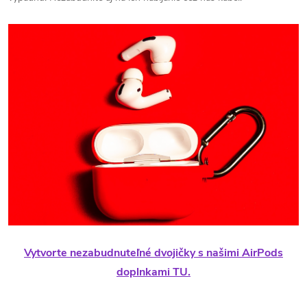
Vytvorte nezabudnuteľné dvojičky s našimi AirPods
doplnkami TU.