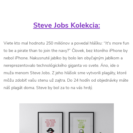
Steve Jobs Kolekcia:
Viete kto mal hodnotu 250 miliónov a povedal hlášku:
“It's more fun
to be a pirate than to join the navy?” Človek, bez ktorého iPhone by
nebol iPhone. Nakusnuté jablko by bolo len obyčajným jablkom a
nereprezentovalo technológického giganta vo svete. Áno, ide o
muža menom Steve Jobs. Z jeho hlášok sme vytvorili plagáty, ktoré
môžu zdobiť vašu stenu už zajtra. Do 24 hodín od objednávky máte
náš plagát doma. Steve by bol za to na vás hrdý.