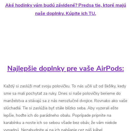
Aké hodinky vám budú závidené? Predsa tie, ktoré majú
naše doplnky. Kúpite ich TU.
Najlepšie doplnky pre vaše AirPods:
Každý si zaslúži mať svoju polovičku. To nás učili už od škôlky, kedy
sme sa mali pochytať za ruky. Dnes si naše polovičky berieme do
manželstva a stávajú sa z nás nerozlučné dvojice. Rovnako ako vaše
slúchadlá. Tie si zaslúžia byť stále blízko seba. Aby vyzerali ešte
lepšie, hoďte ich do parádneho obalu. Poprípade pripnite na
karabínku a noste ich so sebou všade bez obáv, že vám niekde
vypadnú. Nezabudnite aj na ich nabíjanie cez náš kábel.