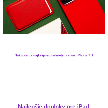
Nakúpte tie najkrajšie predmety pre váš iPhone TU.
Najlepšie doplnky pre iPad: