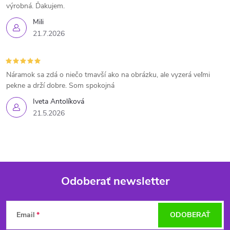
výrobná. Ďakujem.
Mili
21.7.2026
Náramok sa zdá o niečo tmavší ako na obrázku, ale vyzerá veľmi
pekne a drží dobre. Som spokojná
Iveta Antolíková
21.5.2026
Odoberať newsletter
Z
Email
ODOBERAŤ