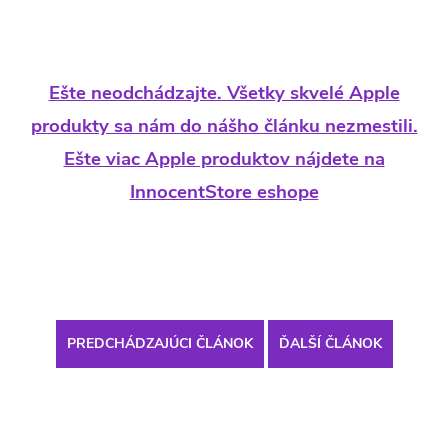
Ešte neodchádzajte. Všetky skvelé Apple
produkty sa nám do nášho článku nezmestili.
Ešte viac Apple produktov nájdete na
InnocentStore eshope
PREDCHÁDZAJÚCI ČLÁNOK
ĎALŠÍ ČLÁNOK