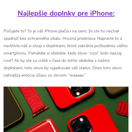
Najlepšie doplnky pre iPhone:
Počujete to? To je váš iPhone plačúci na zemi, že ste ho nechali
spadnúť bez ochranného obalu. Hrozná predstava. Napravte to a
navštívte náš e-shop s doplnkami, ktoré zabránia poškodeniu vášho
smartphonu. Pamätáte si obdobie, kedy slovo “cool” bolo naozaj
cool? Ak by ste sa vrátili v čase do tohto obdobia s našimi
doplnkami, toto slovo by vyjadrovalo váš status. Dnes toto slovo
nahrádza emócia úžasu so slovom “waaaau.”