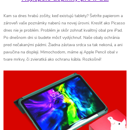
Kam sa dnes hrabú zošity, keď existujú tablety? Šetríte papierom a
zároveň vaše poznámky naberú na novej úrovni. Kresliť ako Picasso
dnes nie je problém. Problém je skôr zohnať kvalitný obal pre iPad.
Po dnešnom dni si budete môcť vydýchnuť. Naše obaly ochránia
pred nečakanými pádmi. Žiadna zástava srdca sa tak nekoná, a ani
pavučina na displeji. Mimochodom, máme aj Apple Pencil obal v
tvare mrkvy, či zvieratká ako ochranu kábla. Rozkošné!