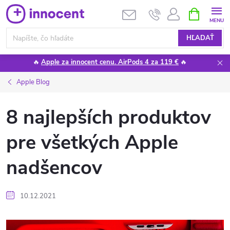
Prejsť
NÁKUPN
KOŠÍK
na
obsah
HĽADAŤ
🔥
Apple za innocent cenu. AirPods 4 za 119 €
🔥
Apple Blog
8 najlepších produktov
pre všetkých Apple
nadšencov
10.12.2021