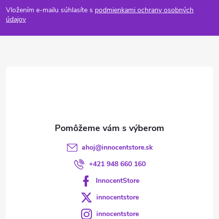
á
Vložením e-mailu súhlasíte s
podmienkami ochrany osobných
p
údajov
ä
t
i
e
ahoj
@
innocentstore.sk
+421 948 660 160
InnocentStore
innocentstore
innocentstore