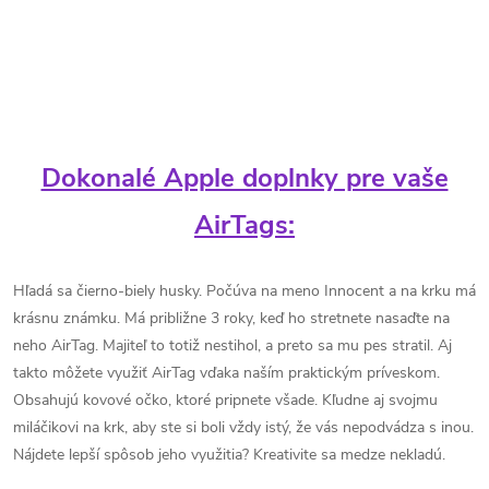
Dokonalé Apple doplnky pre vaše
AirTags:
Hľadá sa čierno-biely husky. Počúva na meno Innocent a na krku má
krásnu známku. Má približne 3 roky, keď ho stretnete nasaďte na
neho AirTag. Majiteľ to totiž nestihol, a preto sa mu pes stratil. Aj
takto môžete využiť AirTag vďaka naším praktickým príveskom.
Obsahujú kovové očko, ktoré pripnete všade. Kľudne aj svojmu
miláčikovi na krk, aby ste si boli vždy istý, že vás nepodvádza s inou.
Nájdete lepší spôsob jeho využitia? Kreativite sa medze nekladú.