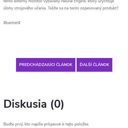
tento externý monitor vybavený Neural Engine, ktorý urýchľuje
úlohy strojového učenia. Tešíte sa na tento ospevovaný produkt?
#banner#
PREDCHÁDZAJÚCI ČLÁNOK
ĎALŠÍ ČLÁNOK
Diskusia (0)
Buďte prvý, kto napíše príspevok k tejto položke.