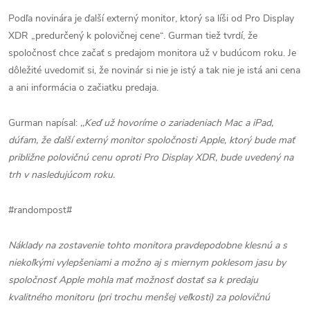
Podľa novinára je ďalší externý monitor, ktorý sa líši od Pro Display
XDR „predurčený k polovičnej cene“. Gurman tiež tvrdí, že
spoločnosť chce začať s predajom monitora už v budúcom roku. Je
dôležité uvedomiť si, že novinár si nie je istý a tak nie je istá ani cena
a ani informácia o začiatku predaja.
Gurman napísal:
,,Keď už hovoríme o zariadeniach Mac a iPad,
dúfam, že ďalší externý monitor spoločnosti Apple, ktorý bude mať
približne polovičnú cenu oproti Pro Display XDR, bude uvedený na
trh v nasledujúcom roku.
#randompost#
Náklady na zostavenie tohto monitora pravdepodobne klesnú a s
niekoľkými vylepšeniami a možno aj s miernym poklesom jasu by
spoločnosť Apple mohla mať možnosť dostať sa k predaju
kvalitného monitoru (pri trochu menšej veľkosti)
za polovičnú