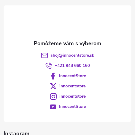
t
i
e
ahoj
@
innocentstore.sk
+421 948 660 160
InnocentStore
innocentstore
innocentstore
InnocentStore
Instagram