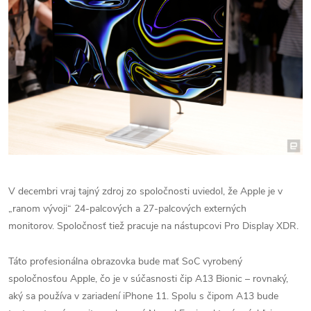
V decembri vraj tajný zdroj zo spoločnosti uviedol, že Apple je v
„ranom vývoji“ 24-palcových a 27-palcových externých
monitorov. Spoločnosť tiež pracuje na nástupcovi Pro Display XDR.
Táto profesionálna obrazovka bude mať SoC vyrobený
spoločnosťou Apple, čo je v súčasnosti čip A13 Bionic – rovnaký,
aký sa používa v zariadení iPhone 11. Spolu s čipom A13 bude