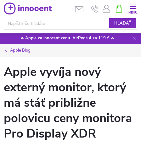
Prejsť
NÁKUPN
KOŠÍK
na
obsah
HĽADAŤ
🔥
Apple za innocent cenu. AirPods 4 za 119 €
🔥
Apple Blog
Apple vyvíja nový
externý monitor, ktorý
má stáť približne
polovicu ceny monitora
Pro Display XDR