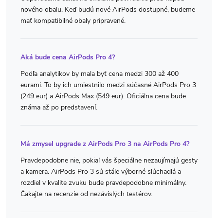
nového obalu. Keď budú nové AirPods dostupné, budeme
mať kompatibilné obaly pripravené.
Aká bude cena AirPods Pro 4?
Podľa analytikov by mala byť cena medzi 300 až 400
eurami. To by ich umiestnilo medzi súčasné AirPods Pro 3
(249 eur) a AirPods Max (549 eur). Oficiálna cena bude
známa až po predstavení.
Má zmysel upgrade z AirPods Pro 3 na AirPods Pro 4?
Pravdepodobne nie, pokiaľ vás špeciálne nezaujímajú gesty
a kamera. AirPods Pro 3 sú stále výborné slúchadlá a
rozdiel v kvalite zvuku bude pravdepodobne minimálny.
Čakajte na recenzie od nezávislých testérov.