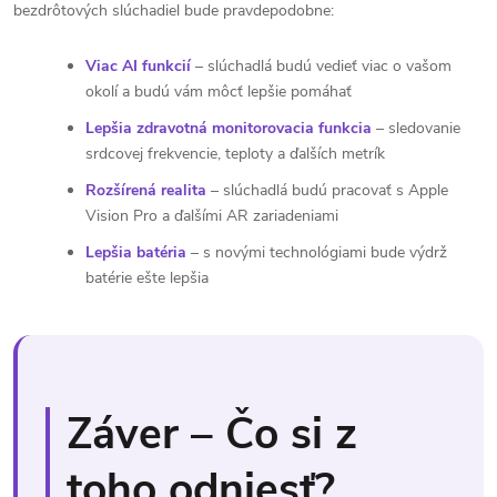
bezdrôtových slúchadiel bude pravdepodobne:
Viac AI funkcií
– slúchadlá budú vedieť viac o vašom
okolí a budú vám môcť lepšie pomáhať
Lepšia zdravotná monitorovacia funkcia
– sledovanie
srdcovej frekvencie, teploty a ďalších metrík
Rozšírená realita
– slúchadlá budú pracovať s Apple
Vision Pro a ďalšími AR zariadeniami
Lepšia batéria
– s novými technológiami bude výdrž
batérie ešte lepšia
Záver – Čo si z
toho odniesť?