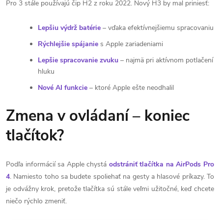
Pro 3 stále používajú čip H2 z roku 2022. Nový H3 by mal priniesť:
Lepšiu výdrž batérie
– vďaka efektívnejšiemu spracovaniu
Rýchlejšie spájanie
s Apple zariadeniami
Lepšie spracovanie zvuku
– najmä pri aktívnom potlačení
hluku
Nové AI funkcie
– ktoré Apple ešte neodhalil
Zmena v ovládaní – koniec
tlačítok?
Podľa informácií sa Apple chystá
odstrániť tlačítka na AirPods Pro
4
. Namiesto toho sa budete spoliehať na gesty a hlasové príkazy. To
je odvážny krok, pretože tlačítka sú stále veľmi užitočné, keď chcete
niečo rýchlo zmeniť.