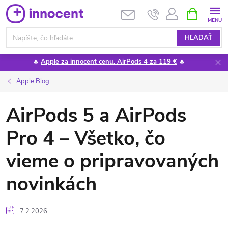
Prejsť
NÁKUPN
KOŠÍK
na
obsah
HĽADAŤ
🔥
Apple za innocent cenu. AirPods 4 za 119 €
🔥
Apple Blog
AirPods 5 a AirPods
Pro 4 – Všetko, čo
vieme o pripravovaných
novinkách
7.2.2026