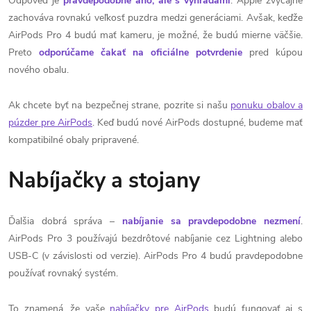
Odpoveď je
pravdepodobne áno, ale s výhradami
. Apple zvyčajne
zachováva rovnakú veľkosť puzdra medzi generáciami. Avšak, keďže
AirPods Pro 4 budú mať kameru, je možné, že budú mierne väčšie.
Preto
odporúčame čakať na oficiálne potvrdenie
pred kúpou
nového obalu.
Ak chcete byť na bezpečnej strane, pozrite si našu
ponuku obalov a
púzder pre AirPods
. Keď budú nové AirPods dostupné, budeme mať
kompatibilné obaly pripravené.
Nabíjačky a stojany
Ďalšia dobrá správa –
nabíjanie sa pravdepodobne nezmení
.
AirPods Pro 3 používajú bezdrôtové nabíjanie cez Lightning alebo
USB-C (v závislosti od verzie). AirPods Pro 4 budú pravdepodobne
používať rovnaký systém.
To znamená, že vaše
nabíjačky pre AirPods
budú fungovať aj s