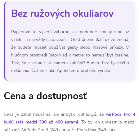
Bez ružových okuliarov
Papierovo to vyzerá výborne, ale podobné zmeny sme už
videli – a nie vždy sa osvedčili. Odstránenie tlačítok znamená,
že budete musieť používať gesty alebo hlasové príkazy. V
hlučnom prostredí (napríklad v metre) to nemusí byť ideálne.
Tiež, čo sa stane, ak kamera zablúdi? Budete bez fyzického
ovládania. Čakáme, ako Apple tento problém vyrieši.
Cena a dostupnosť
Cena je zatiaľ neznáma, ale analytici odhadujú, že
AirPods Pro 4
budú stáť medzi 300 až 400 eurami
. To by ich umiestnilo medzi
súčasné AirPods Pro 3 (249 eur) a AirPods Max (549 eur).