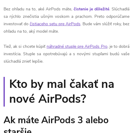
Bez ohľadu na to, aké AirPods máte,
čistenie je dôležité
. Slúchadlá
sa rýchlo znečistia ušným voskom a prachom. Preto odporúčame
investovať do
čistiaceho setu pre AirPods
. Bude vám slúžiť roky, bez
ohľadu na to, aký model máte.
Tiež, ak si chcete kúpiť
náhradné stuple pre AirPods Pro
, je to dobrá
investícia. Stuple sa opotrebúvajú a s novými stupľami budú vaše
slúchadlá znieť lepšie.
Kto by mal čakať na
nové AirPods?
Ak máte AirPods 3 alebo
staršie