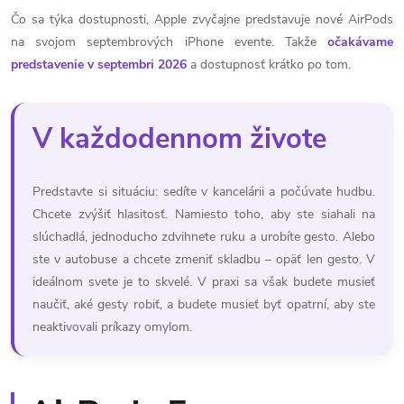
Čo sa týka dostupnosti, Apple zvyčajne predstavuje nové AirPods
na svojom septembrových iPhone evente. Takže
očakávame
predstavenie v septembri 2026
a dostupnosť krátko po tom.
V každodennom živote
Predstavte si situáciu: sedíte v kancelárii a počúvate hudbu.
Chcete zvýšiť hlasitosť. Namiesto toho, aby ste siahali na
slúchadlá, jednoducho zdvihnete ruku a urobíte gesto. Alebo
ste v autobuse a chcete zmeniť skladbu – opäť len gesto. V
ideálnom svete je to skvelé. V praxi sa však budete musieť
naučiť, aké gesty robiť, a budete musieť byť opatrní, aby ste
neaktivovali príkazy omylom.