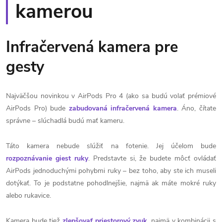
kamerou
Infračervená kamera pre
gesty
Najväčšou novinkou v AirPods Pro 4 (ako sa budú volať prémiové
AirPods Pro) bude
zabudovaná infračervená kamera
. Áno, čítate
správne – slúchadlá budú mať kameru.
Táto kamera nebude slúžiť na fotenie. Jej účelom bude
rozpoznávanie giest ruky
. Predstavte si, že budete môcť ovládať
AirPods jednoduchými pohybmi ruky – bez toho, aby ste ich museli
dotýkať. To je podstatne pohodlnejšie, najmä ak máte mokré ruky
alebo rukavice.
Kamera bude tiež
zlepšovať priestorový zvuk
, najmä v kombinácii s