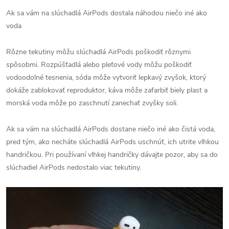
Ak sa vám na slúchadlá AirPods dostala náhodou niečo iné ako
voda
Rôzne tekutiny môžu slúchadlá AirPods poškodiť rôznymi
spôsobmi. Rozpúšťadlá alebo pleťové vody môžu poškodiť
vodoodolné tesnenia, sóda môže vytvoriť lepkavý zvyšok, ktorý
dokáže zablokovať reproduktor, káva môže zafarbiť biely plast a
morská voda môže po zaschnutí zanechať zvyšky soli.
Ak sa vám na slúchadlá AirPods dostane niečo iné ako čistá voda,
pred tým, ako necháte slúchadlá AirPods uschnúť, ich utrite vlhkou
handričkou. Pri používaní vlhkej handričky dávajte pozor, aby sa do
slúchadiel AirPods nedostalo viac tekutiny.