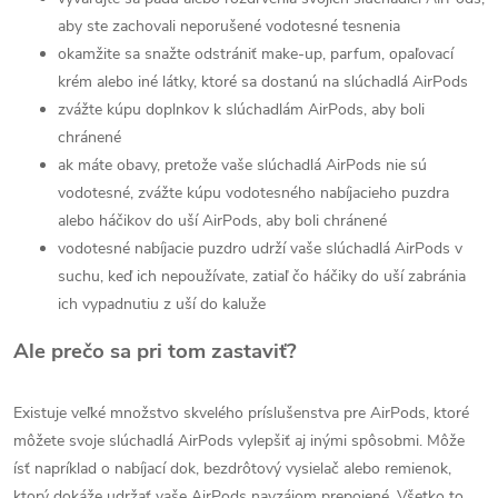
aby ste zachovali neporušené vodotesné tesnenia
okamžite sa snažte odstrániť make-up, parfum, opaľovací
krém alebo iné látky, ktoré sa dostanú na slúchadlá AirPods
zvážte kúpu doplnkov k slúchadlám AirPods, aby boli
chránené
ak máte obavy, pretože vaše slúchadlá AirPods nie sú
vodotesné, zvážte kúpu vodotesného nabíjacieho puzdra
alebo háčikov do uší AirPods, aby boli chránené
vodotesné nabíjacie puzdro udrží vaše slúchadlá AirPods v
suchu, keď ich nepoužívate, zatiaľ čo háčiky do uší zabránia
ich vypadnutiu z uší do kaluže
Ale prečo sa pri tom zastaviť?
Existuje veľké množstvo skvelého príslušenstva pre AirPods, ktoré
môžete svoje slúchadlá AirPods vylepšiť aj inými spôsobmi. Môže
ísť napríklad o nabíjací dok, bezdrôtový vysielač alebo remienok,
ktorý dokáže udržať vaše AirPods navzájom prepojené. Všetko to