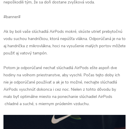
nepoškodili tým, že sa doň dostane zvyšková voda.
#banner#
Ak by boli vaše slúchadlá AirPods mokré, skúste utrieť prebytočnú
vodu suchou handričkou, ktorá nepúšťa vlákna. Odporúčaná je na to
aj handrička z mikrovlákna, hoci na vysušenie malých portov môžete
použiť aj vatový tampón.
Potom je odporúčané nechať slúchadlá AirPods ešte aspoň dve
hodiny na voľnom priestranstve, aby vyschli. Počas tejto doby ich
nie je odporúčané používať a ak je to možné, nechajte slúchadlá
AirPods vyschnúť dokonca i cez noc. Nielen z tohto dôvodu by
malo byť optimálne miesto na ponechanie slúchadiel AirPods
chladné a suché, s miernym prúdením vzduchu.