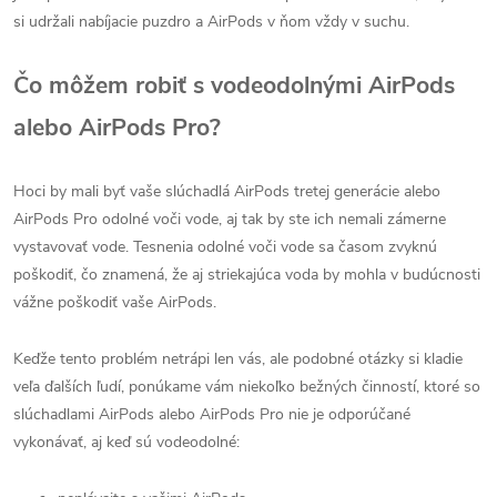
si udržali nabíjacie puzdro a AirPods v ňom vždy v suchu.
Čo môžem robiť s vodeodolnými AirPods
alebo AirPods Pro?
Hoci by mali byť vaše slúchadlá AirPods tretej generácie alebo
AirPods Pro odolné voči vode, aj tak by ste ich nemali zámerne
vystavovať vode. Tesnenia odolné voči vode sa časom zvyknú
poškodiť, čo znamená, že aj striekajúca voda by mohla v budúcnosti
vážne poškodiť vaše AirPods.
Keďže tento problém netrápi len vás, ale podobné otázky si kladie
veľa ďalších ľudí, ponúkame vám niekoľko bežných činností, ktoré so
slúchadlami AirPods alebo AirPods Pro nie je odporúčané
vykonávať, aj keď sú vodeodolné: