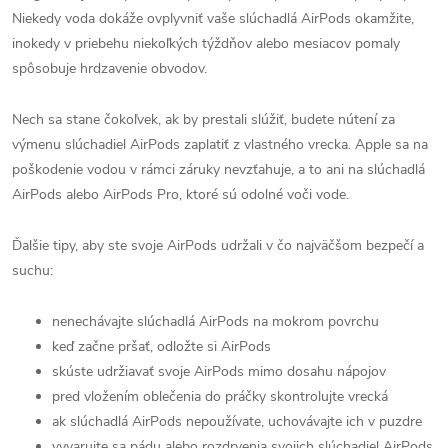
Niekedy voda dokáže ovplyvniť vaše slúchadlá AirPods okamžite,
inokedy v priebehu niekoľkých týždňov alebo mesiacov pomaly
spôsobuje hrdzavenie obvodov.
Nech sa stane čokoľvek, ak by prestali slúžiť, budete nútení za
výmenu slúchadiel AirPods zaplatiť z vlastného vrecka. Apple sa na
poškodenie vodou v rámci záruky nevzťahuje, a to ani na slúchadlá
AirPods alebo AirPods Pro, ktoré sú odolné voči vode.
Ďalšie tipy, aby ste svoje AirPods udržali v čo najväčšom bezpečí a
suchu:
nenechávajte slúchadlá AirPods na mokrom povrchu
keď začne pršať, odložte si AirPods
skúste udržiavať svoje AirPods mimo dosahu nápojov
pred vložením oblečenia do práčky skontrolujte vrecká
ak slúchadlá AirPods nepoužívate, uchovávajte ich v puzdre
vyvarujte sa pádu alebo rozdrvenia svojich slúchadiel AirPods,