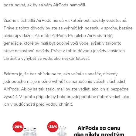
postupovať, ak by sa vám AirPods namočili.
Žiadne slúchadlá AirPods nie sú v skutočnosti navždy vodotesné.
Práve z tohto dôvody by ste sa vyhnúť ich noseniu v sprche, bazéne
alebo aj v daždi. Ak máte AirPods Pro alebo AirPods tretej
generácie, ktoré by mali byť odolné voči vode, avšak v takomto
stave nezostanú navždy. Práve z tohto dôvodu je vždy lepšie ich
chrániť a vyhýbať sa vode, ako neskôr ľutovať.
Faktom je, že bez ohľadu na to, ako veľmi sa snažíte, niekedy
jednoducho nie je možné vyhnúť sa namočeniu vašich slúchadiel
AirPods. Ak by sa tak stalo, mali by ste vedieť, ako ich aj bezpečne
vysušiť. V tomto prípade by bolo pravdepodobne dobré vedieť, ako
ich v budúcnosti pred vodou chrániť.