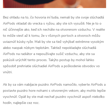
Bez ohľadu na to, čo hovoria iní ľudia, nemali by ste svoje slúchadlá
AirPods vkladať do vrecka s ryžou, aby ste ich vysušili. Nie je to o
nič účinnejšie ako, keď ich necháte na otvorenom vzduchu. V realite
to môže viesť až k tomu, že v rôznych portoch a otvoroch môžu
uviaznúť kúsky ryže. Mali by ste sa tiež vyhýbať extrémne vysokým
alebo naopak nízkym teplotám. Taktiež nepokladajte slúchadlá
AirPods na radiátor a nepoužívajte sušič vzduchu, aby ste sa
pokúsili urýchliť tento proces. Takýto postup by mohol ľahko
spôsobiť prehriatie slúchadiel AirPods a poškodenie obvodov vo
vnútri.
Ak by sa vám nabíjacie puzdro AirPods namočilo, vyberte AirPods a
postavte puzdro hore nohami s otvoreným vekom, aby mohlo lepšie
vyschnúť. Opäť by ste mali nechať puzdro vyschnúť aspoň niekoľko
hodín, najlepšie cez noc.