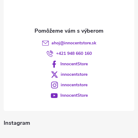
i
e
ahoj
@
innocentstore.sk
+421 948 660 160
InnocentStore
innocentstore
innocentstore
InnocentStore
Instagram