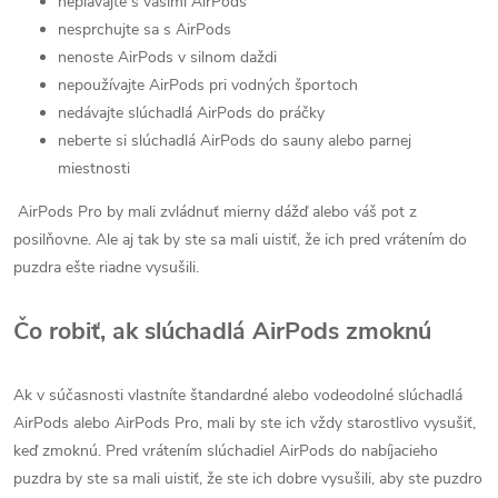
neplávajte s vašimi AirPods
nesprchujte sa s AirPods
nenoste AirPods v silnom daždi
nepoužívajte AirPods pri vodných športoch
nedávajte slúchadlá AirPods do práčky
neberte si slúchadlá AirPods do sauny alebo parnej
miestnosti
AirPods Pro by mali zvládnuť mierny dážď alebo váš pot z
posilňovne. Ale aj tak by ste sa mali uistiť, že ich pred vrátením do
puzdra ešte riadne vysušili.
Čo robiť, ak slúchadlá AirPods zmoknú
Ak v súčasnosti vlastníte štandardné alebo vodeodolné slúchadlá
AirPods alebo AirPods Pro, mali by ste ich vždy starostlivo vysušiť,
keď zmoknú. Pred vrátením slúchadiel AirPods do nabíjacieho
puzdra by ste sa mali uistiť, že ste ich dobre vysušili, aby ste puzdro