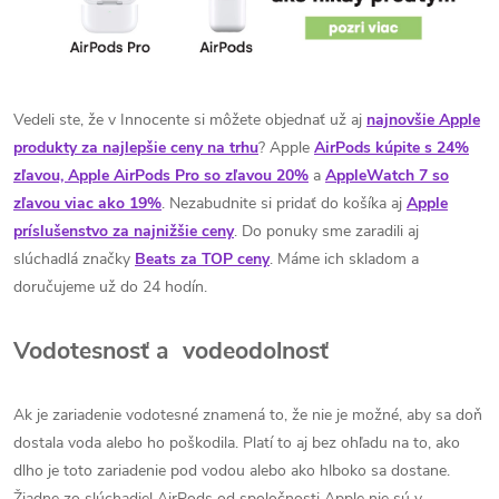
Vedeli ste, že v Innocente si môžete objednať už aj
najnovšie Apple
produkty za najlepšie ceny na trhu
? Apple
AirPods kúpite s 24%
zľavou, Apple AirPods Pro so zľavou 20%
a
AppleWatch 7 so
zľavou viac ako 19%
. Nezabudnite si pridať do košíka aj
Apple
príslušenstvo za najnižšie ceny
. Do ponuky sme zaradili aj
slúchadlá značky
Beats za TOP ceny
. Máme ich skladom a
doručujeme už do 24 hodín.
Vodotesnosť a vodeodolnosť
Ak je zariadenie vodotesné znamená to, že nie je možné, aby sa doň
dostala voda alebo ho poškodila. Platí to aj bez ohľadu na to, ako
dlho je toto zariadenie pod vodou alebo ako hlboko sa dostane.
Žiadne zo slúchadiel AirPods od spoločnosti Apple nie sú v