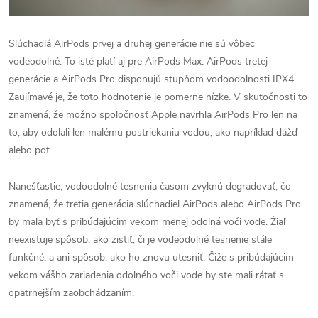
Slúchadlá AirPods prvej a druhej generácie nie sú vôbec
vodeodolné. To isté platí aj pre AirPods Max. AirPods tretej
generácie a AirPods Pro disponujú stupňom vodoodolnosti IPX4.
Zaujímavé je, že toto hodnotenie je pomerne nízke. V skutočnosti to
znamená, že možno spoločnosť Apple navrhla AirPods Pro len na
to, aby odolali len malému postriekaniu vodou, ako napríklad dážď
alebo pot.
Nanešťastie, vodoodolné tesnenia časom zvyknú degradovať, čo
znamená, že tretia generácia slúchadiel AirPods alebo AirPods Pro
by mala byť s pribúdajúcim vekom menej odolná voči vode. Žiaľ
neexistuje spôsob, ako zistiť, či je vodeodolné tesnenie stále
funkčné, a ani spôsob, ako ho znovu utesniť. Čiže s pribúdajúcim
vekom vášho zariadenia odolného voči vode by ste mali rátať s
opatrnejším zaobchádzaním.