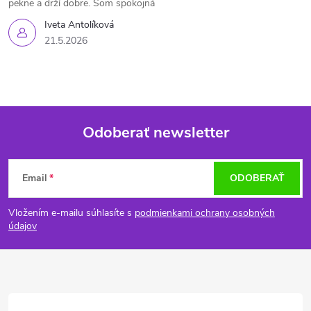
pekne a drží dobre. Som spokojná
Iveta Antolíková
21.5.2026
Odoberať newsletter
Z
Email
ODOBERAŤ
á
Vložením e-mailu súhlasíte s
podmienkami ochrany osobných
p
údajov
ä
t