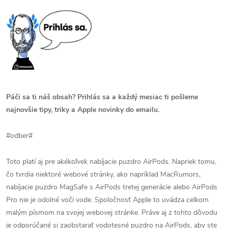
Páči sa ti náš obsah? Prihlás sa a každý mesiac ti pošleme
najnovšie tipy, triky a Apple novinky do emailu.
#odber#
Toto platí aj pre akékoľvek nabíjacie puzdro AirPods. Napriek tomu,
čo tvrdia niektoré webové stránky, ako napríklad MacRumors,
nabíjacie puzdro MagSafe s AirPods tretej generácie alebo AirPods
Pro nie je odolné voči vode. Spoločnosť Apple to uvádza celkom
malým písmom na svojej webovej stránke. Práve aj z tohto dôvodu
je odporúčané si zaobstarať vodotesné puzdro na AirPods, aby ste