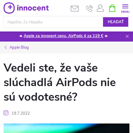
Prejsť
NÁKUPN
KOŠÍK
na
obsah
HĽADAŤ
🔥
Apple za innocent cenu. AirPods 4 za 119 €
🔥
Apple Blog
Vedeli ste, že vaše
slúchadlá AirPods nie
sú vodotesné?
19.7.2022