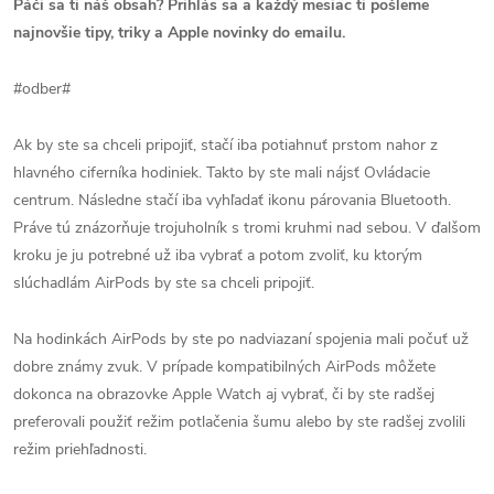
Páči sa ti náš obsah? Prihlás sa a každý mesiac ti pošleme
najnovšie tipy, triky a Apple novinky do emailu.
#odber#
Ak by ste sa chceli pripojiť, stačí iba potiahnuť prstom nahor z
hlavného ciferníka hodiniek. Takto by ste mali nájsť Ovládacie
centrum. Následne stačí iba vyhľadať ikonu párovania Bluetooth.
Práve tú znázorňuje trojuholník s tromi kruhmi nad sebou. V ďalšom
kroku je ju potrebné už iba vybrať a potom zvoliť, ku ktorým
slúchadlám AirPods by ste sa chceli pripojiť.
Na hodinkách AirPods by ste po nadviazaní spojenia mali počuť už
dobre známy zvuk. V prípade kompatibilných AirPods môžete
dokonca na obrazovke Apple Watch aj vybrať, či by ste radšej
preferovali použiť režim potlačenia šumu alebo by ste radšej zvolili
režim priehľadnosti.