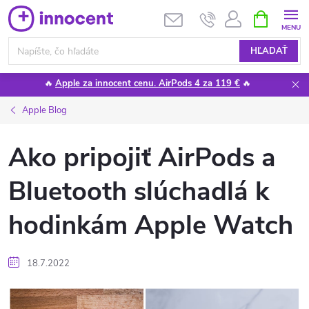
Prejsť
NÁKUPN
KOŠÍK
na
obsah
HĽADAŤ
🔥
Apple za innocent cenu. AirPods 4 za 119 €
🔥
Apple Blog
Ako pripojiť AirPods a
Bluetooth slúchadlá k
hodinkám Apple Watch
18.7.2022