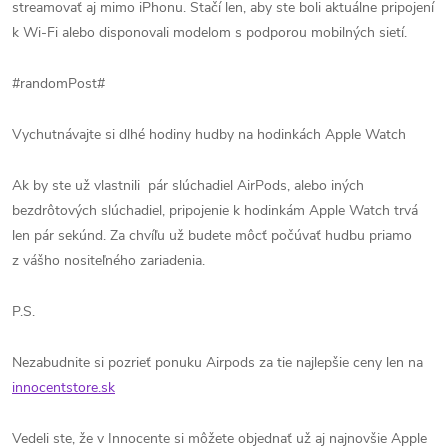
streamovať aj mimo iPhonu. Stačí len, aby ste boli aktuálne pripojení
k Wi-Fi alebo disponovali modelom s podporou mobilných sietí.
#randomPost#
Vychutnávajte si dlhé hodiny hudby na hodinkách Apple Watch
Ak by ste už vlastnili pár slúchadiel AirPods, alebo iných
bezdrôtových slúchadiel, pripojenie k hodinkám Apple Watch trvá
len pár sekúnd. Za chvíľu už budete môcť počúvať hudbu priamo
z vášho nositeľného zariadenia.
P.S.
Nezabudnite si pozrieť ponuku Airpods za tie najlepšie ceny len na
innocentstore.sk
Vedeli ste, že v Innocente si môžete objednať už aj najnovšie Apple