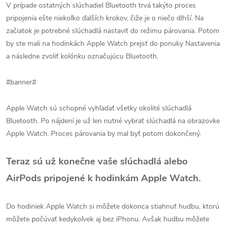
V prípade ostatných slúchadiel Bluetooth trvá takýto proces
pripojenia ešte niekoľko ďalších krokov, čiže je o niečo dlhší. Na
začiatok je potrebné slúchadlá nastaviť do režimu párovania. Potom
by ste mali na hodinkách Apple Watch prejsť do ponuky Nastavenia
a následne zvoliť kolónku označujúcu Bluetooth.
#banner#
Apple Watch sú schopné vyhľadať všetky okolité slúchadlá
Bluetooth. Po nájdení je už len nutné vybrať slúchadlá na obrazovke
Apple Watch. Proces párovania by mal byť potom dokončený.
Teraz sú už konečne vaše slúchadlá alebo
AirPods pripojené k hodinkám Apple Watch.
Do hodiniek Apple Watch si môžete dokonca stiahnuť hudbu, ktorú
môžete počúvať kedykoľvek aj bez iPhonu. Avšak hudbu môžete