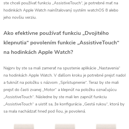
ste chceli používať funkciu „AssistiveTouch“, je potrebné mať na
hodinkách Apple Watch nainštalovaný systém watchOS 8 alebo
jeho novšiu verziu.
Ako efektívne používať funkciu „Dvojitého
klepnutia“ povolením funkcie „AssistiveTouch“
na hodinkách Apple Watch?
Najprv by ste sa mali zamerať na spustenie aplikácie „Nastavenia“
na hodinkách Apple Watch. V ďalšom kroku je potrebné prejsť nadol
a ťuknúť na položku s názvom „Sprístupnenie“. Teraz by ste mali
prejsť do časti zvanej „Motor“ a klepnúť na položku označujúcu
„AssistiveTouch“. Následne by ste mali len zapnúť funkciu
„AssistiveTouch“ a uistiť sa, že konfigurácia „Gestá rukou“, ktorá by
sa mala nachádzať hneď pod ňou, je povolená.