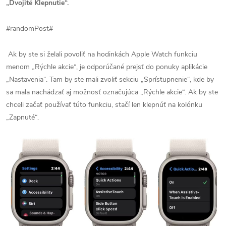
„Dvojité Klepnutie“.
#randomPost#
Ak by ste si želali povoliť na hodinkách Apple Watch funkciu
menom „Rýchle akcie“, je odporúčané prejsť do ponuky aplikácie
„Nastavenia“. Tam by ste mali zvoliť sekciu „Sprístupnenie“, kde by
sa mala nachádzať aj možnosť označujúca „Rýchle akcie“. Ak by ste
chceli začať používať túto funkciu, stačí len klepnúť na kolónku
„Zapnuté“.