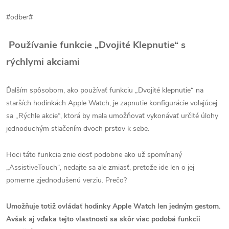
#odber#
Používanie funkcie „Dvojité Klepnutie“ s
rýchlymi akciami
Ďalším spôsobom, ako používať funkciu „Dvojité klepnutie“ na
starších hodinkách Apple Watch, je zapnutie konfigurácie volajúcej
sa „Rýchle akcie“, ktorá by mala umožňovať vykonávať určité úlohy
jednoduchým stlačením dvoch prstov k sebe.
Hoci táto funkcia znie dosť podobne ako už spomínaný
„AssistiveTouch“, nedajte sa ale zmiasť, pretože ide len o jej
pomerne zjednodušenú verziu. Prečo?
Umožňuje totiž ovládať hodinky Apple Watch len jedným gestom.
Avšak aj vďaka tejto vlastnosti sa skôr viac podobá funkcii