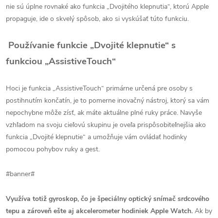
nie sú úplne rovnaké ako funkcia „Dvojitého klepnutia“, ktorú Apple
propaguje, ide o skvelý spôsob, ako si vyskúšať túto funkciu.
Používanie funkcie „Dvojité klepnutie“ s
funkciou „AssistiveTouch“
Hoci je funkcia „AssistiveTouch“ primárne určená pre osoby s
postihnutím končatín, je to pomerne inovačný nástroj, ktorý sa vám
nepochybne môže zísť, ak máte aktuálne plné ruky práce. Navyše
vzhľadom na svoju cieľovú skupinu je oveľa prispôsobiteľnejšia ako
funkcia „Dvojité klepnutie“ a umožňuje vám ovládať hodinky
pomocou pohybov ruky a gest.
#banner#
Využíva totiž gyroskop, čo je špeciálny optický snímač srdcového
tepu a zároveň ešte aj akcelerometer hodiniek Apple Watch.
Ak by