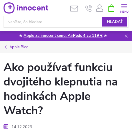
Prejsť
NÁKUPN
KOŠÍK
na
obsah
HĽADAŤ
🔥
Apple za innocent cenu. AirPods 4 za 119 €
🔥
Apple Blog
Ako používať funkciu
dvojitého klepnutia na
hodinkách Apple
Watch?
14.12.2023