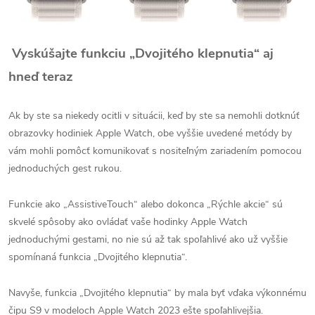
Vyskúšajte funkciu „Dvojitého klepnutia“ aj
hneď teraz
Ak by ste sa niekedy ocitli v situácii, keď by ste sa nemohli dotknúť
obrazovky hodiniek Apple Watch, obe vyššie uvedené metódy by
vám mohli pomôcť komunikovať s nositeľným zariadením pomocou
jednoduchých gest rukou.
Funkcie ako „AssistiveTouch“ alebo dokonca „Rýchle akcie“ sú
skvelé spôsoby ako ovládať vaše hodinky Apple Watch
jednoduchými gestami, no nie sú až tak spoľahlivé ako už vyššie
spomínaná funkcia „Dvojitého klepnutia“.
Navyše, funkcia „Dvojitého klepnutia“ by mala byť vďaka výkonnému
čipu S9 v modeloch Apple Watch 2023 ešte spoľahlivejšia.