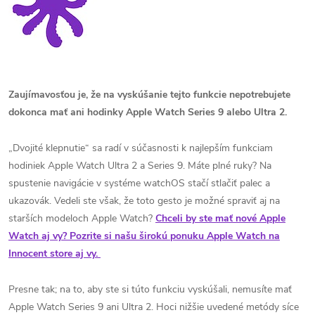
Zaujímavosťou je, že na vyskúšanie tejto funkcie nepotrebujete
dokonca mať ani hodinky Apple Watch Series 9 alebo Ultra 2.
„Dvojité klepnutie“ sa radí v súčasnosti k najlepším funkciam
hodiniek Apple Watch Ultra 2 a Series 9. Máte plné ruky? Na
spustenie navigácie v systéme watchOS stačí stlačiť palec a
ukazovák. Vedeli ste však, že toto gesto je možné spraviť aj na
starších modeloch Apple Watch?
Chceli by ste mať nové Apple
Watch aj vy? Pozrite si našu širokú ponuku Apple Watch na
Innocent store aj vy.
Presne tak; na to, aby ste si túto funkciu vyskúšali, nemusíte mať
Apple Watch Series 9 ani Ultra 2. Hoci nižšie uvedené metódy síce