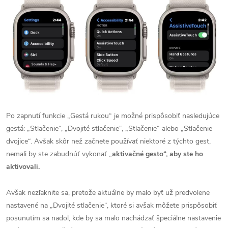
Po zapnutí funkcie „Gestá rukou“ je možné prispôsobiť nasledujúce
gestá: „Stlačenie“, „Dvojité stlačenie“, „Stlačenie“ alebo „Stlačenie
dvojice“. Avšak skôr než začnete používať niektoré z týchto gest,
nemali by ste zabudnúť vykonať „
aktivačné gesto“, aby ste ho
aktivovali.
Avšak nezľaknite sa, pretože aktuálne by malo byť už predvolene
nastavené na „Dvojité stlačenie“, ktoré si avšak môžete prispôsobiť
posunutím sa nadol, kde by sa malo nachádzať špeciálne nastavenie