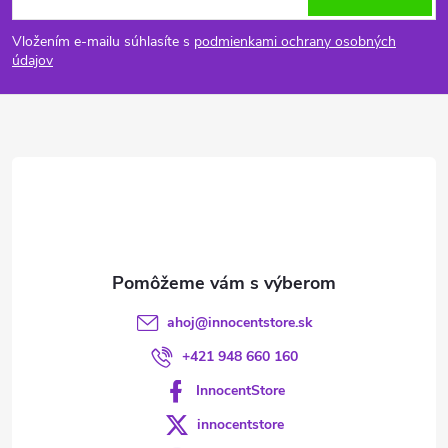
á
Vložením e-mailu súhlasíte s
podmienkami ochrany osobných
p
údajov
ä
t
i
e
ahoj
@
innocentstore.sk
+421 948 660 160
InnocentStore
innocentstore