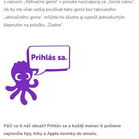
s názvom „Aktivačné gesto“ v ponuke nazývajúcej sa „Gestá rukou“.
Ak by ste však radšej používali tieto gestá bez takzvaného
„aktivačného gesta“, môžete ho kľudne aj vypnúť jednoduchým
klepnutím na položku „Žiadne“.
Páči sa ti náš obsah? Prihlás sa a každý mesiac ti pošleme
najnovšie tipy, triky a Apple novinky do emailu.