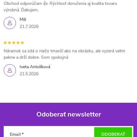
Obchod odporúčam 👍. Rýchlosť doručenia aj kvalita tovaru
výrobná. Ďakujem.
Mili
21.7.2026
Náramok sa zdá o niečo tmavší ako na obrázku, ale vyzerá veľmi
pekne a drží dobre. Som spokojná
Iveta Antolíková
21.5.2026
Odoberať newsletter
Z
Email
ODOBERAŤ