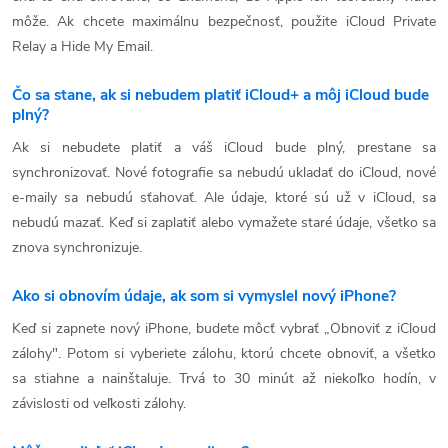
môže. Ak chcete maximálnu bezpečnosť, použite iCloud Private
Relay a Hide My Email.
Čo sa stane, ak si nebudem platiť iCloud+ a môj iCloud bude
plný?
Ak si nebudete platiť a váš iCloud bude plný, prestane sa
synchronizovať. Nové fotografie sa nebudú ukladať do iCloud, nové
e-maily sa nebudú sťahovať. Ale údaje, ktoré sú už v iCloud, sa
nebudú mazať. Keď si zaplatiť alebo vymažete staré údaje, všetko sa
znova synchronizuje.
Ako si obnovím údaje, ak som si vymyslel nový iPhone?
Keď si zapnete nový iPhone, budete môcť vybrať „Obnoviť z iCloud
zálohy". Potom si vyberiete zálohu, ktorú chcete obnoviť, a všetko
sa stiahne a nainštaluje. Trvá to 30 minút až niekoľko hodín, v
závislosti od veľkosti zálohy.