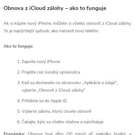
Obnova z iCloud zálohy – ako to funguje
Ak si kúpite nový iPhone, môžete si všetko obnoviť z iCloud zálohy.
To je najrýchlejší spôsob, ako nastaviť nový telefón.
Ako to funguje:
Zapnite nový iPhone
Prejdite cez úvodný sprievodca
Keď sa dostanete na obrazovku „Aplikácie a údaje",
vyberte „Obnoviť z iCloud zálohy"
Prihláste sa do Apple ID
Vyberte zálohu, ktorú chcete obnoviť
Čakajte, kým sa všetko stiahne a nainštaluje
Poznámka:
Obnova trvá dlho (30 minút až niekoľko hodín), v