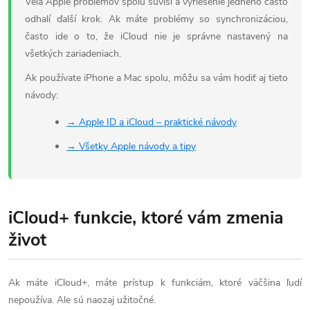
Veľa Apple problémov spolu súvisí a vyriešenie jedného často
odhalí ďalší krok. Ak máte problémy so synchronizáciou,
často ide o to, že iCloud nie je správne nastavený na
všetkých zariadeniach.
Ak používate iPhone a Mac spolu, môžu sa vám hodiť aj tieto
návody:
→ Apple ID a iCloud – praktické návody
→ Všetky Apple návody a tipy
iCloud+ funkcie, ktoré vám zmenia
život
Ak máte iCloud+, máte prístup k funkciám, ktoré väčšina ľudí
nepoužíva. Ale sú naozaj užitočné.