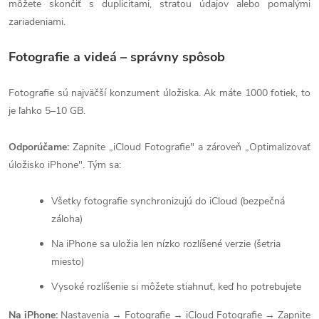
môžete skončiť s duplicitami, stratou údajov alebo pomalými
zariadeniami.
Fotografie a videá – správny spôsob
Fotografie sú najväčší konzument úložiska. Ak máte 1000 fotiek, to
je ľahko 5–10 GB.
Odporúčame:
Zapnite „iCloud Fotografie" a zároveň „Optimalizovať
úložisko iPhone". Tým sa:
Všetky fotografie synchronizujú do iCloud (bezpečná
záloha)
Na iPhone sa uložia len nízko rozlíšené verzie (šetria
miesto)
Vysoké rozlíšenie si môžete stiahnuť, keď ho potrebujete
Na iPhone:
Nastavenia → Fotografie → iCloud Fotografie → Zapnite