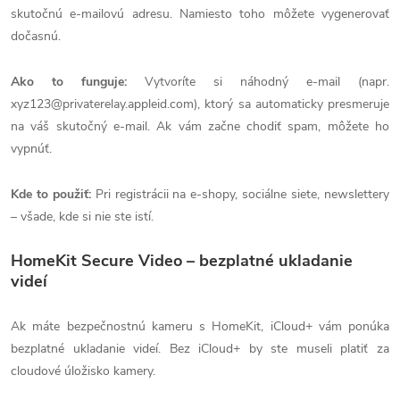
skutočnú e-mailovú adresu. Namiesto toho môžete vygenerovať
dočasnú.
Ako to funguje:
Vytvoríte si náhodný e-mail (napr.
xyz123@privaterelay.appleid.com), ktorý sa automaticky presmeruje
na váš skutočný e-mail. Ak vám začne chodiť spam, môžete ho
vypnúť.
Kde to použiť:
Pri registrácii na e-shopy, sociálne siete, newslettery
– všade, kde si nie ste istí.
HomeKit Secure Video – bezplatné ukladanie
videí
Ak máte bezpečnostnú kameru s HomeKit, iCloud+ vám ponúka
bezplatné ukladanie videí. Bez iCloud+ by ste museli platiť za
cloudové úložisko kamery.