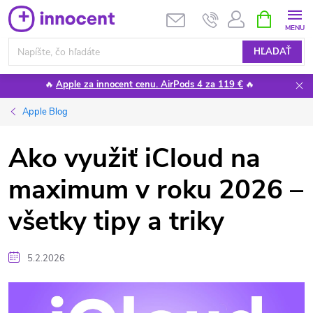
Prejsť
NÁKUPN
KOŠÍK
na
obsah
HĽADAŤ
🔥
Apple za innocent cenu. AirPods 4 za 119 €
🔥
Apple Blog
Ako využiť iCloud na
maximum v roku 2026 –
všetky tipy a triky
5.2.2026