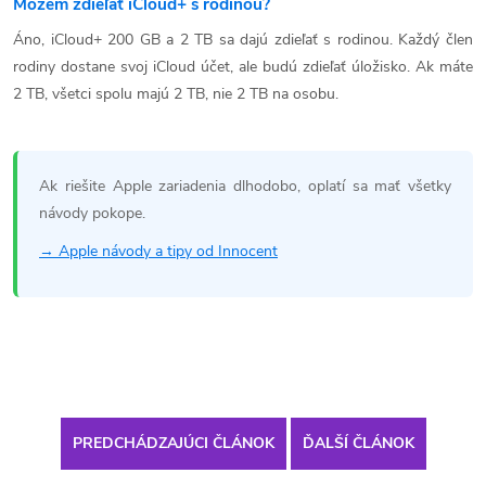
Môžem zdieľať iCloud+ s rodinou?
Áno, iCloud+ 200 GB a 2 TB sa dajú zdieľať s rodinou. Každý člen
rodiny dostane svoj iCloud účet, ale budú zdieľať úložisko. Ak máte
2 TB, všetci spolu majú 2 TB, nie 2 TB na osobu.
Ak riešite Apple zariadenia dlhodobo, oplatí sa mať všetky
návody pokope.
→ Apple návody a tipy od Innocent
PREDCHÁDZAJÚCI ČLÁNOK
ĎALŠÍ ČLÁNOK