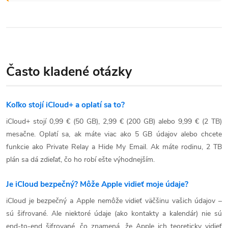
Často kladené otázky
Koľko stojí iCloud+ a oplatí sa to?
iCloud+ stojí 0,99 € (50 GB), 2,99 € (200 GB) alebo 9,99 € (2 TB)
mesačne. Oplatí sa, ak máte viac ako 5 GB údajov alebo chcete
funkcie ako Private Relay a Hide My Email. Ak máte rodinu, 2 TB
plán sa dá zdieľať, čo ho robí ešte výhodnejším.
Je iCloud bezpečný? Môže Apple vidieť moje údaje?
iCloud je bezpečný a Apple nemôže vidieť väčšinu vašich údajov –
sú šifrované. Ale niektoré údaje (ako kontakty a kalendár) nie sú
end-to-end šifrované, čo znamená, že Apple ich teoreticky vidieť