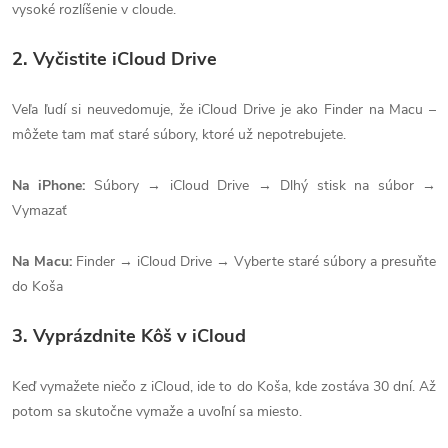
vysoké rozlíšenie v cloude.
2. Vyčistite iCloud Drive
Veľa ľudí si neuvedomuje, že iCloud Drive je ako Finder na Macu –
môžete tam mať staré súbory, ktoré už nepotrebujete.
Na iPhone:
Súbory → iCloud Drive → Dlhý stisk na súbor →
Vymazať
Na Macu:
Finder → iCloud Drive → Vyberte staré súbory a presuňte
do Koša
3. Vyprázdnite Kôš v iCloud
Keď vymažete niečo z iCloud, ide to do Koša, kde zostáva 30 dní. Až
potom sa skutočne vymaže a uvoľní sa miesto.