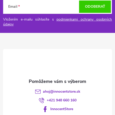
á
Email
ODOBERAŤ
p
Vložením e-mailu súhlasíte s
podmienkami ochrany osobných
ä
údajov
t
i
e
ahoj
@
innocentstore.sk
+421 948 660 160
InnocentStore