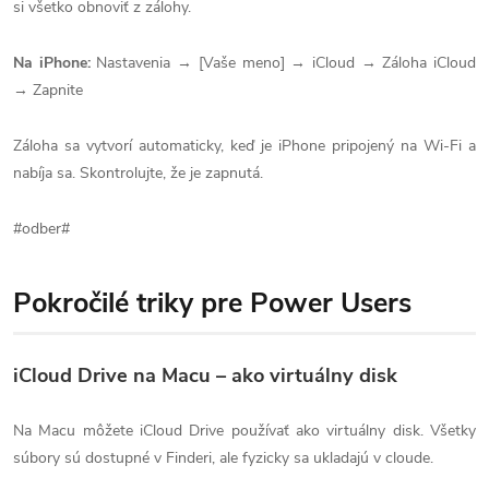
si všetko obnoviť z zálohy.
Na iPhone:
Nastavenia → [Vaše meno] → iCloud → Záloha iCloud
→ Zapnite
Záloha sa vytvorí automaticky, keď je iPhone pripojený na Wi-Fi a
nabíja sa. Skontrolujte, že je zapnutá.
#odber#
Pokročilé triky pre Power Users
iCloud Drive na Macu – ako virtuálny disk
Na Macu môžete iCloud Drive používať ako virtuálny disk. Všetky
súbory sú dostupné v Finderi, ale fyzicky sa ukladajú v cloude.