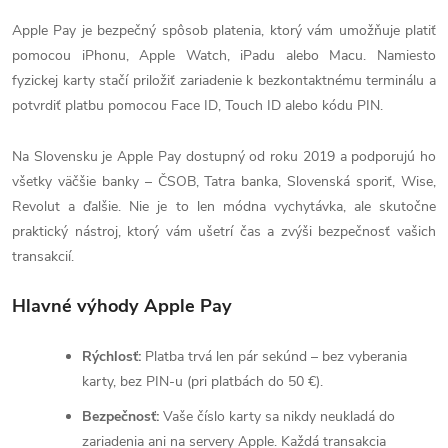
Apple Pay je bezpečný spôsob platenia, ktorý vám umožňuje platiť
pomocou iPhonu, Apple Watch, iPadu alebo Macu. Namiesto
fyzickej karty stačí priložiť zariadenie k bezkontaktnému terminálu a
potvrdiť platbu pomocou Face ID, Touch ID alebo kódu PIN.
Na Slovensku je Apple Pay dostupný od roku 2019 a podporujú ho
všetky väčšie banky – ČSOB, Tatra banka, Slovenská sporiť, Wise,
Revolut a ďalšie. Nie je to len módna vychytávka, ale skutočne
praktický nástroj, ktorý vám ušetrí čas a zvýši bezpečnosť vašich
transakcií.
Hlavné výhody Apple Pay
Rýchlosť:
Platba trvá len pár sekúnd – bez vyberania
karty, bez PIN-u (pri platbách do 50 €).
Bezpečnosť:
Vaše číslo karty sa nikdy neukladá do
zariadenia ani na servery Apple. Každá transakcia