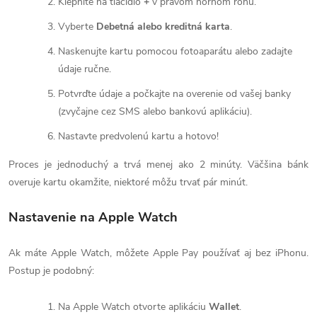
Klepnite na tlačidlo
+
v pravom hornom rohu.
Vyberte
Debetná alebo kreditná karta
.
Naskenujte kartu pomocou fotoaparátu alebo zadajte
údaje ručne.
Potvrďte údaje a počkajte na overenie od vašej banky
(zvyčajne cez SMS alebo bankovú aplikáciu).
Nastavte predvolenú kartu a hotovo!
Proces je jednoduchý a trvá menej ako 2 minúty. Väčšina bánk
overuje kartu okamžite, niektoré môžu trvať pár minút.
Nastavenie na Apple Watch
Ak máte Apple Watch, môžete Apple Pay používať aj bez iPhonu.
Postup je podobný:
Na Apple Watch otvorte aplikáciu
Wallet
.