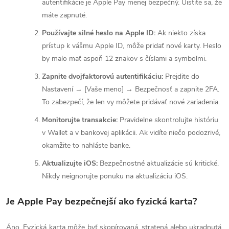
autentifikácie je Apple Pay menej bezpečný. Uistite sa, že
máte zapnuté.
Používajte silné heslo na Apple ID:
Ak niekto získa
prístup k vášmu Apple ID, môže pridať nové karty. Heslo
by malo mať aspoň 12 znakov s číslami a symbolmi.
Zapnite dvojfaktorovú autentifikáciu:
Prejdite do
Nastavení → [Vaše meno] → Bezpečnosť a zapnite 2FA.
To zabezpečí, že len vy môžete pridávať nové zariadenia.
Monitorujte transakcie:
Pravidelne skontrolujte históriu
v Wallet a v bankovej aplikácii. Ak vidíte niečo podozrivé,
okamžite to nahláste banke.
Aktualizujte iOS:
Bezpečnostné aktualizácie sú kritické.
Nikdy neignorujte ponuku na aktualizáciu iOS.
Je Apple Pay bezpečnejší ako fyzická karta?
Áno. Fyzická karta môže byť skopírovaná, stratená alebo ukradnutá.