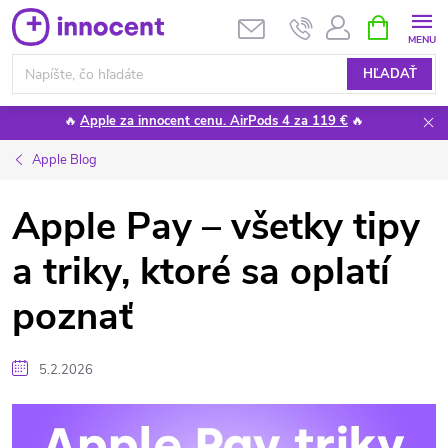
Prejsť
NÁKUPN
KOŠÍK
na
obsah
HĽADAŤ
🔥
Apple za innocent cenu. AirPods 4 za 119 €
🔥
Apple Blog
Apple Pay – všetky tipy
a triky, ktoré sa oplatí
poznať
5.2.2026