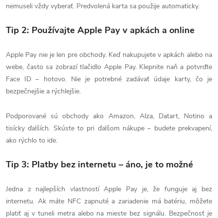
nemuseli vždy vyberať. Predvolená karta sa použije automaticky.
Tip 2: Používajte Apple Pay v apkách a online
Apple Pay nie je len pre obchody. Keď nakupujete v apkách alebo na
webe, často sa zobrazí tlačidlo Apple Pay. Klepnite naň a potvrďte
Face ID – hotovo. Nie je potrebné zadávať údaje karty, čo je
bezpečnejšie a rýchlejšie.
Podporované sú obchody ako Amazon, Alza, Datart, Notino a
tisícky ďalších. Skúste to pri ďalšom nákupe – budete prekvapení,
ako rýchlo to ide.
Tip 3: Platby bez internetu – áno, je to možné
Jedna z najlepších vlastností Apple Pay je, že funguje aj bez
internetu. Ak máte NFC zapnuté a zariadenie má batériu, môžete
platiť aj v tuneli metra alebo na mieste bez signálu. Bezpečnosť je