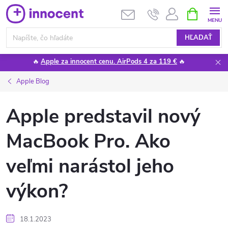
Prejsť
NÁKUPN
KOŠÍK
na
obsah
HĽADAŤ
🔥
Apple za innocent cenu. AirPods 4 za 119 €
🔥
Apple Blog
Apple predstavil nový
MacBook Pro. Ako
veľmi narástol jeho
výkon?
18.1.2023