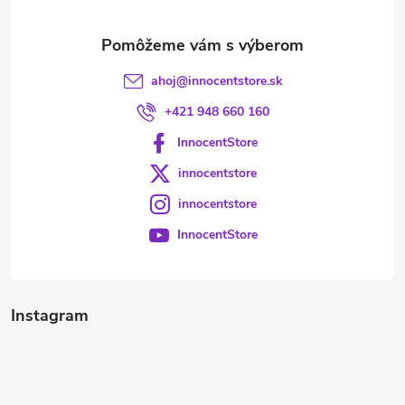
e
ahoj
@
innocentstore.sk
+421 948 660 160
InnocentStore
innocentstore
innocentstore
InnocentStore
Instagram