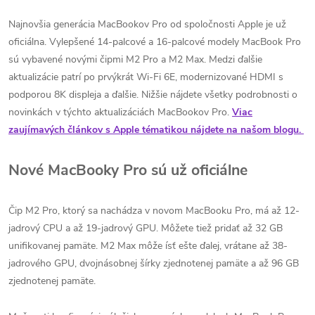
Najnovšia generácia MacBookov Pro od spoločnosti Apple je už
oficiálna. Vylepšené 14-palcové a 16-palcové modely MacBook Pro
sú vybavené novými čipmi M2 Pro a M2 Max. Medzi ďalšie
aktualizácie patrí po prvýkrát Wi-Fi 6E, modernizované HDMI s
podporou 8K displeja a ďalšie. Nižšie nájdete všetky podrobnosti o
novinkách v týchto aktualizáciách MacBookov Pro.
Viac
zaujímavých článkov s Apple tématikou nájdete na našom blogu.
Nové MacBooky Pro sú už oficiálne
Čip M2 Pro, ktorý sa nachádza v novom MacBooku Pro, má až 12-
jadrový CPU a až 19-jadrový GPU. Môžete tiež pridať až 32 GB
unifikovanej pamäte. M2 Max môže ísť ešte ďalej, vrátane až 38-
jadrového GPU, dvojnásobnej šírky zjednotenej pamäte a až 96 GB
zjednotenej pamäte.