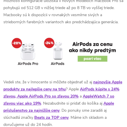
Možnosti konfigurácie úložiska v nových modeloch MacBook Pro sa
pohybujú od 512 GB v nižšej triede až po 8 TB vo vyššej triede.
Macbooky sú k dispozícii v rovnakých vesmírne sivých a
strieborných farebných variantoch ako predchádzajúca generácia.
Vedeli ste, že v Innocente si môžete objednať už aj
najnovšie Apple
produkty za najlepšie ceny na trhu
? Apple
AirPods kúpite s 24%
zľavou, Apple AirPods Pro so zľavou 20%
a
AppleWatch 7 so
zľavou viac ako 19%
. Nezabudnite si pridať do košíka aj
Apple
príslušenstvo za najnižšie ceny
. Do ponuky sme zaradili aj
slúchadlá značky
Beats za TOP ceny
. Máme ich skladom a
doručujeme už do 24 hodín.