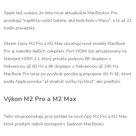
Apple tiež uvádza, že tieto nové aktualizácie MacBookov Pro
ponúkajú "najdlhšiu výdrž batérie, aká kedy bola v Macu", a to až 22
hodín prevádzky:
Okrem čipov M2 Pro a M2 Max obsahujú nové modely MacBook
Pro aj niekoľko ďalších vylepšení. Port HDMI bol aktualizovaný na
štandard HDMI 2.1, ktorý prináša podporu 8K displejov s
frekvenciou až 60 Hz a 4K displejov s frekvenciou až 240 Hz.
MacBook Pro teraz po prvýkrát ponúka aj pripojenie Wi-Fi 6E, ktoré
podľa Apple ponúka "až dvakrát vyššiu rýchlosť" ako predtým.
Výkon M2 Pro a M2 Max
Tieto stroje ponúkajú prvý pohľad na nové čipy M2 Pro a M2 Max,
ktoré predtým neboli dostupné v žiadnom MacBooku.