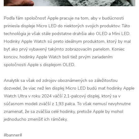
Podľa fám spoločnosť Apple pracuje na tom, aby v budúcnosti
priniesla displeje Micro LED do niektorých svojich produktov. Táto
technológia je však stále podstatne drahšia ako OLED a Mini LED.
Hodinky Apple Watch sú preto ideálnym produktom, ktorý by mal
byť ako prvý vybavený takýmto zobrazovacím panelom. Koniec
koncov, hodinky Apple Watch boli tiež prvým zariadením
spoločnosti Apple s displejom OLED.
Analytik sa však od zdrojov oboznámených so záležitosťou
dozvedel, že viac než len displej Micro LED budú mať hodinky Apple
Watch Ultra v roku 2024 väčší 2,1-palcový displej, ktorý sa v
súčasnom modeli zväčší z 1,93 palca. To však nemusí nevyhnutne
znamenať, že sa zväčšia celé hodinky, pretože Apple by mohol
jednoducho zmenšiť ich rámčeky.
#banner#