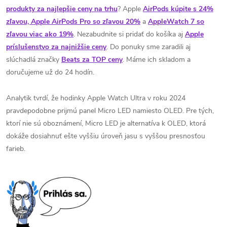
produkty za najlepšie ceny na trhu
? Apple
AirPods kúpite s 24%
zľavou, Apple AirPods Pro so zľavou 20%
a
AppleWatch 7 so
zľavou viac ako 19%
. Nezabudnite si pridať do košíka aj
Apple
príslušenstvo za najnižšie ceny
. Do ponuky sme zaradili aj
slúchadlá značky
Beats za TOP ceny
. Máme ich skladom a
doručujeme už do 24 hodín.
Analytik tvrdí, že hodinky Apple Watch Ultra v roku 2024
pravdepodobne prijmú panel Micro LED namiesto OLED. Pre tých,
ktorí nie sú oboznámení, Micro LED je alternatíva k OLED, ktorá
dokáže dosiahnuť ešte vyššiu úroveň jasu s vyššou presnosťou
farieb.