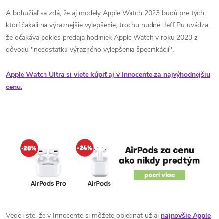
A bohužiaľ sa zdá, že aj modely Apple Watch 2023 budú pre tých,
ktorí čakali na výraznejšie vylepšenie, trochu nudné. Jeff Pu uvádza,
že očakáva pokles predaja hodiniek Apple Watch v roku 2023 z
dôvodu "nedostatku výrazného vylepšenia špecifikácií".
Apple Watch Ultra si viete kúpiť aj v Innocente za najvýhodnejšiu
cenu.
Vedeli ste, že v Innocente si môžete objednať už aj
najnovšie Apple