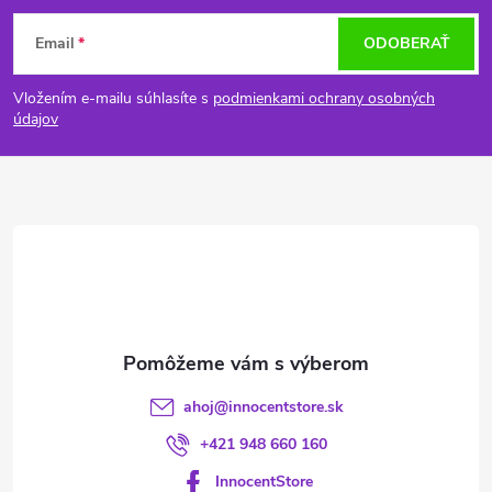
Z
Email
ODOBERAŤ
á
Vložením e-mailu súhlasíte s
podmienkami ochrany osobných
p
údajov
ä
t
i
e
ahoj
@
innocentstore.sk
+421 948 660 160
InnocentStore