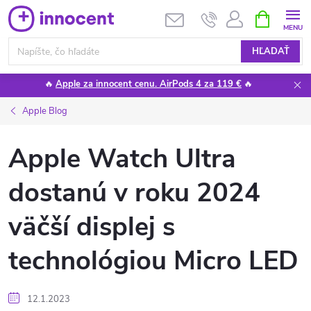
Prejsť
NÁKUPN
KOŠÍK
na
obsah
HĽADAŤ
🔥
Apple za innocent cenu. AirPods 4 za 119 €
🔥
Apple Blog
Apple Watch Ultra
dostanú v roku 2024
väčší displej s
technológiou Micro LED
12.1.2023