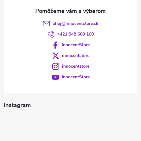
e
ahoj
@
innocentstore.sk
+421 948 660 160
InnocentStore
innocentstore
innocentstore
InnocentStore
Instagram