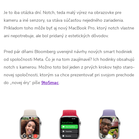
Je to iba otázka dní. Notch, teda malý výrez na obrazovke pre
kameru a iné senzory, sa stáva súčasťou nejedného zariadenia.
Príkladom toho môže byť aj nový MacBook Pro, ktorý notch vlastne
ani nepotrebuje, ale bol pridaný z estetických dôvodov.
Pred pár dňami Bloomberg uverejnil návrhy nových smart hodiniek
od spoločnosti Meta. Čo je na tom zaujímavé? Ich hodinky obsahujú
notch s kamerou. Možno toto bol jeden z prvých krokov tejto staro-
novej spoločnosti, ktorým sa chce prezentovať pri svojom prechode
do „novej éry“ píše
9to5mac
.