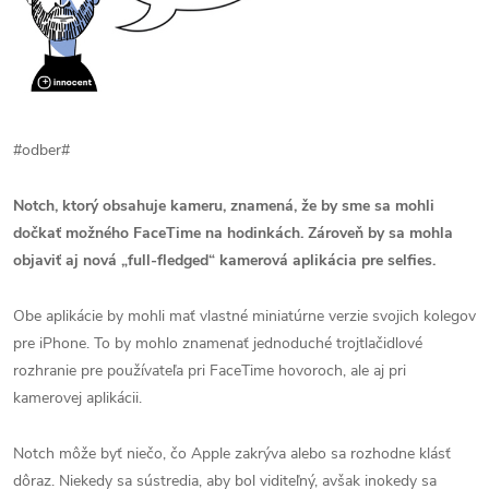
#odber#
Notch, ktorý obsahuje kameru, znamená, že by sme sa mohli
dočkať možného FaceTime na hodinkách. Zároveň by sa mohla
objaviť aj nová „full-fledged“ kamerová aplikácia pre selfies.
Obe aplikácie by mohli mať vlastné miniatúrne verzie svojich kolegov
pre iPhone. To by mohlo znamenať jednoduché trojtlačidlové
rozhranie pre používateľa pri FaceTime hovoroch, ale aj pri
kamerovej aplikácii.
Notch môže byť niečo, čo Apple zakrýva alebo sa rozhodne klásť
dôraz. Niekedy sa sústredia, aby bol viditeľný, avšak inokedy sa