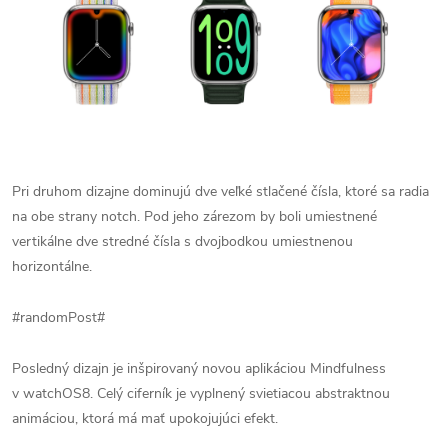
Pri druhom dizajne dominujú dve veľké stlačené čísla, ktoré sa radia
na obe strany notch. Pod jeho zárezom by boli umiestnené
vertikálne dve stredné čísla s dvojbodkou umiestnenou
horizontálne.
#randomPost#
Posledný dizajn je inšpirovaný novou aplikáciou Mindfulness
v watchOS8. Celý ciferník je vyplnený svietiacou abstraktnou
animáciou, ktorá má mať upokojujúci efekt.