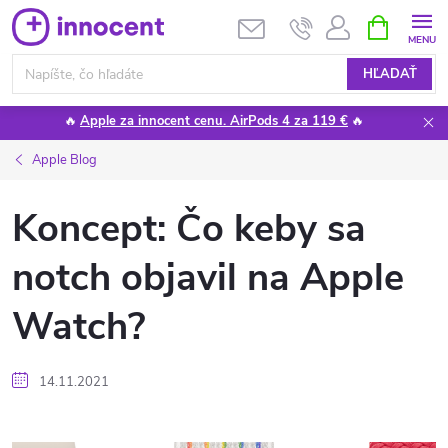
Prejsť
NÁKUPN
KOŠÍK
na
obsah
HĽADAŤ
🔥
Apple za innocent cenu. AirPods 4 za 119 €
🔥
Apple Blog
Koncept: Čo keby sa
notch objavil na Apple
Watch?
14.11.2021