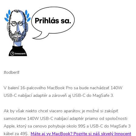
#odber#
V balení 16-palcového MacBook Pro sa bude nachádzať 140W
USB-C nabíjací adaptér a zároveň aj USB-C do MagSafe 3.
Ak by však niekto chcel viacero aparátov, je možné si zakúpiť
samostatne 140W USB-C nabíjací adaptér priamo od spoločnosti
Apple, ktorý sa cenovo pohybuje okolo 99$ a USB-C do MagSafe 3
kábel za 49$.
Máte aj vy MacBook? Pozrite si náš skvelý Innocent