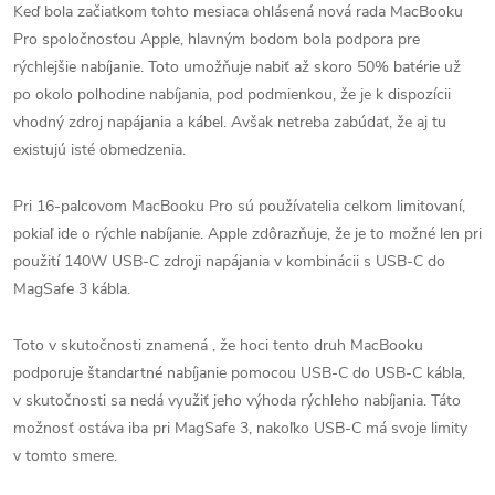
Keď bola začiatkom tohto mesiaca ohlásená nová rada MacBooku
Pro spoločnosťou Apple, hlavným bodom bola podpora pre
rýchlejšie nabíjanie. Toto umožňuje nabiť až skoro 50% batérie už
po okolo polhodine nabíjania, pod podmienkou, že je k dispozícii
vhodný zdroj napájania a kábel. Avšak netreba zabúdať, že aj tu
existujú isté obmedzenia.
Pri 16-palcovom MacBooku Pro sú používatelia celkom limitovaní,
pokiaľ ide o rýchle nabíjanie. Apple zdôrazňuje, že je to možné len pri
použití 140W USB-C zdroji napájania v kombinácii s USB-C do
MagSafe 3 kábla.
Toto v skutočnosti znamená , že hoci tento druh MacBooku
podporuje štandartné nabíjanie pomocou USB-C do USB-C kábla,
v skutočnosti sa nedá využiť jeho výhoda rýchleho nabíjania. Táto
možnosť ostáva iba pri MagSafe 3, nakoľko USB-C má svoje limity
v tomto smere.