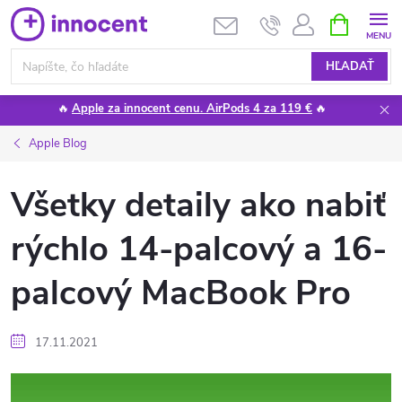
Prejsť
NÁKUPN
KOŠÍK
na
obsah
HĽADAŤ
🔥
Apple za innocent cenu. AirPods 4 za 119 €
🔥
Apple Blog
Všetky detaily ako nabiť
rýchlo 14-palcový a 16-
palcový MacBook Pro
17.11.2021