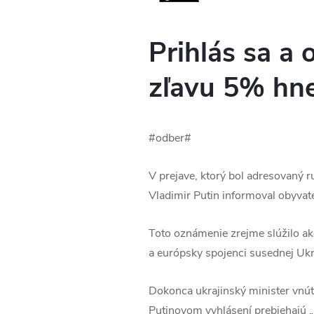
Prihlás sa a 
zľavu 5% hne
#odber#
V prejave, ktorý bol adresovaný 
Vladimir Putin informoval obyvate
Toto oznámenie zrejme slúžilo a
a európsky spojenci susednej Ukr
Dokonca ukrajinský minister vnút
Putinovom vyhlásení prebiehajú „