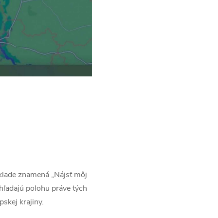
reklade znamená „Nájsť môj
hľadajú polohu práve tých
skej krajiny.