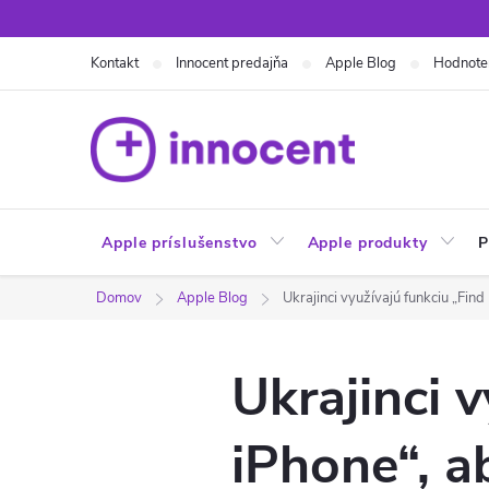
Prejsť
na
Kontakt
Innocent predajňa
Apple Blog
Hodnote
obsah
Apple príslušenstvo
Apple produkty
P
Domov
Apple Blog
Ukrajinci využívajú funkciu „Fin
Ukrajinci 
iPhone“, a