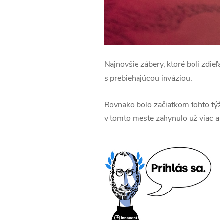
Najnovšie zábery, ktoré boli zdieľ
s prebiehajúcou inváziou.
Rovnako bolo začiatkom tohto týž
v tomto meste zahynulo už viac ak