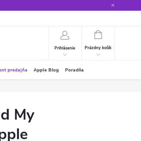
Glosár
NÁKUPNÝ
KOŠÍK
Prázdny košík
Prihlásenie
ent predajňa
Apple Blog
Poradňa
nd My
pple