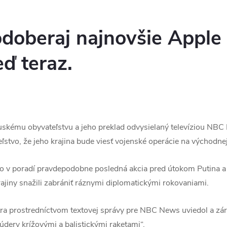
odoberaj najnovšie Apple 
ď teraz.
ruskému obyvateľstvu a jeho preklad odvysielaný televíziou NB
ľstvo, že jeho krajina bude viesť vojenské operácie na východnej
ko v poradí pravdepodobne posledná akcia pred útokom Putina 
ajiny snažili zabrániť ráznymi diplomatickými rokovaniami.
ra prostredníctvom textovej správy pre NBC News uviedol a záro
údery krížovými a balistickými raketami“.