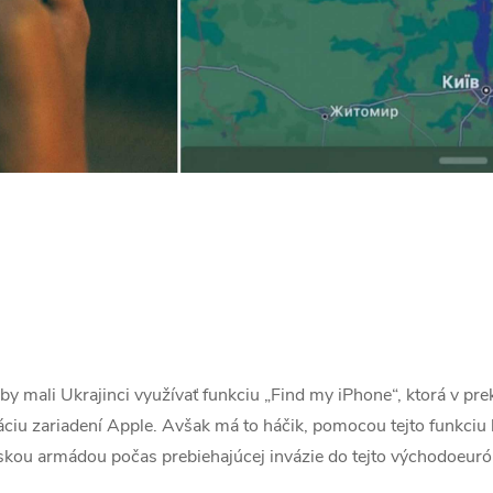
 by mali Ukrajinci využívať funkciu „Find my iPhone“, ktorá v p
áciu zariadení Apple. Avšak má to háčik, pomocou tejto funkciu 
uskou armádou počas prebiehajúcej invázie do tejto východoeuróp