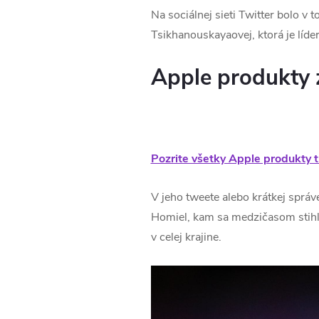
Na sociálnej sieti Twitter bolo 
Tsikhanouskayaovej, ktorá je líd
Apple produkty z
Pozrite všetky Apple produkty t
V jeho tweete alebo krátkej správe
Homiel, kam sa medzičasom stihla
v celej krajine.