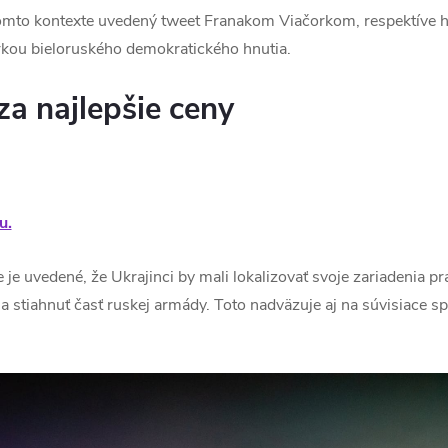
v tomto kontexte uvedený tweet Franakom Viačorkom, respektíve
erkou bieloruského demokratického hnutia.
a najlepšie ceny
u.
 je uvedené, že Ukrajinci by mali lokalizovať svoje zariadenia pr
 stiahnuť časť ruskej armády. Toto nadväzuje aj na súvisiace 