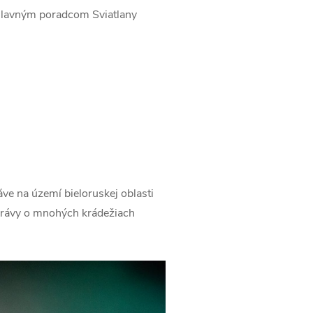
 hlavným poradcom Sviatlany
áve na území bieloruskej oblasti
správy o mnohých krádežiach