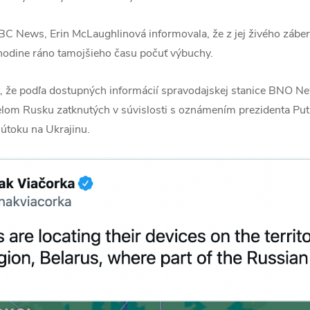
C News, Erin McLaughlinová informovala, že z jej živého záber
j hodine ráno tamojšieho času počuť výbuchy.
, že podľa dostupných informácií spravodajskej stanice BNO Ne
elom Rusku zatknutých v súvislosti s oznámením prezidenta Put
útoku na Ukrajinu.