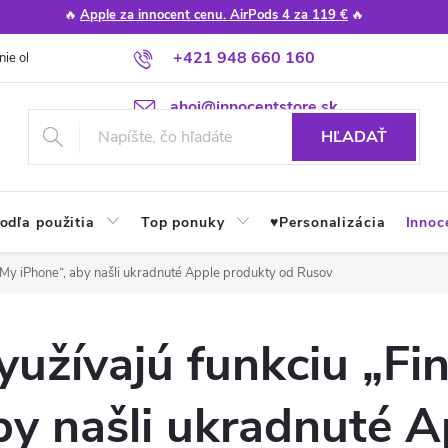
🔥
Apple za innocent cenu. AirPods 4 za 119 €
🔥
+421 948 660 160
nie obchodu
Poradňa
Apple návody a tipy
Najčastejšie otázky
ahoj@innocentstore.sk
HĽADAŤ
odľa použitia
Top ponuky
♥︎Personalizácia
Innoc
d My iPhone“, aby našli ukradnuté Apple produkty od Rusov
využívajú funkciu „Fi
by našli ukradnuté A