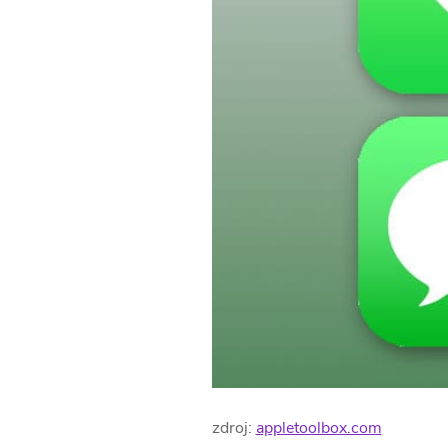
zdroj:
appletoolbox.com