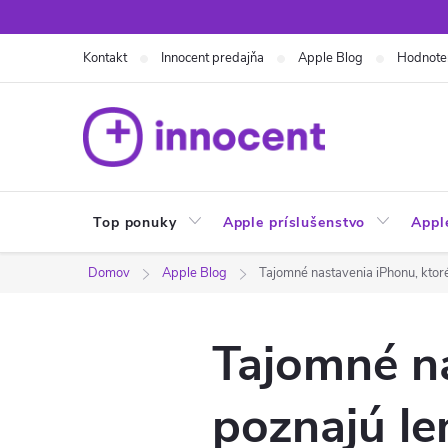
Prejsť
na
Kontakt
Innocent predajňa
Apple Blog
Hodnote
obsah
Top ponuky
Apple príslušenstvo
Appl
Domov
Apple Blog
Tajomné nastavenia iPhonu, ktoré
Tajomné na
poznajú le