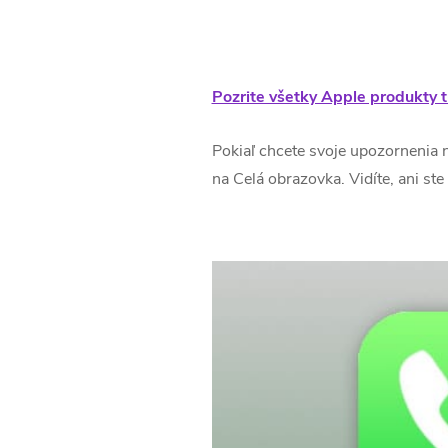
Pozrite všetky Apple produkty t
Pokiaľ chcete svoje upozornenia n
na Celá obrazovka. Vidíte, ani s