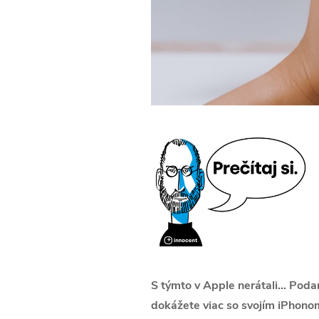
S týmto v Apple nerátali… Podari
dokážete viac so svojím iPhono