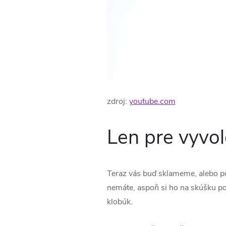
zdroj:
youtube.com
Len pre vyvo
Teraz vás buď sklameme, alebo pot
nemáte, aspoň si ho na skúšku po
klobúk.