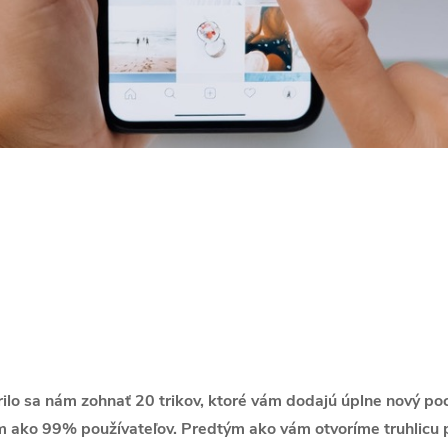
lo sa nám zohnať 20 trikov, ktoré vám dodajú úplne nový pocit
m ako 99% používateľov. Predtým ako vám otvoríme truhlicu p