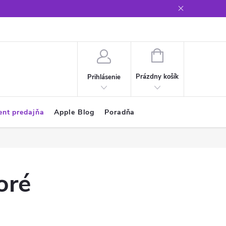
Glosár
NÁKUPNÝ
KOŠÍK
Prázdny košík
Prihlásenie
ent predajňa
Apple Blog
Poradňa
oré