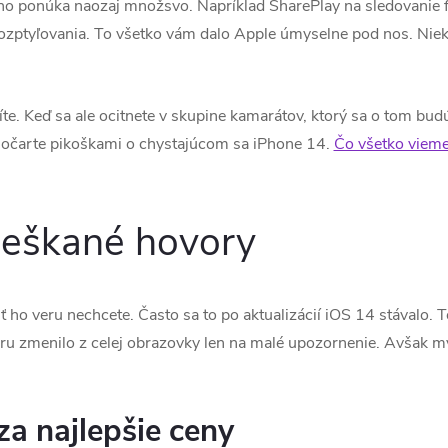
toho ponúka naozaj množsvo. Napríklad SharePlay na sledovanie f
rozptyľovania. To všetko vám dalo Apple úmyselne pod nos. Niekt
íte. Keď sa ale ocitnete v skupine kamarátov, ktorý sa o tom bud
ich očarte pikoškami o chystajúcom sa iPhone 14.
Čo všetko vieme
eškané hovory
 ho veru nechcete. Často sa to po aktualizácií iOS 14 stávalo. 
u zmenilo z celej obrazovky len na malé upozornenie. Avšak m
a najlepšie ceny