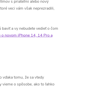
ilmov s priateľmi alebo nový
oré veci vám však neprezradili,
ú baviť a vy nebudete vedieť o čom
 o novom iPhone 14, 14 Pro a
To vďaka tomu, že sa vtedy
y vieme o spôsobe, ako to ľahko