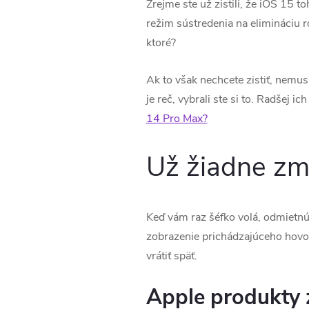
Zrejme ste už zistili, že iOS 15 
režim sústredenia na elimináciu 
ktoré?
Ak to však nechcete zistiť, nemus
je reč, vybrali ste si to. Radšej 
14 Pro Max?
Už žiadne zm
Keď vám raz šéfko volá, odmietnúť
zobrazenie prichádzajúceho hovor
vrátiť späť.
Apple produkty z