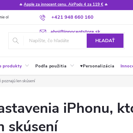
🔥
Apple za innocent cenu. AirPods 4 za 119 €
🔥
+421 948 660 160
nie obchodu
Poradňa
Apple návody a tipy
Najčastejšie otázky
ahoj@innocentstore.sk
HĽADAŤ
e produkty
Podľa použitia
♥︎Personalizácia
Innoc
 poznajú len skúsení
stavenia iPhonu, kt
n skúsení