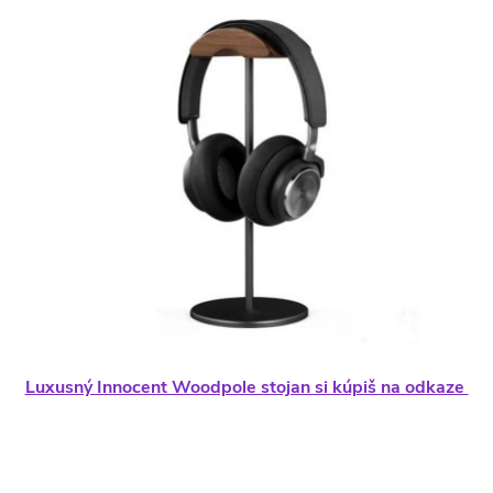
Luxusný Innocent Woodpole stojan si kúpiš na odkaze