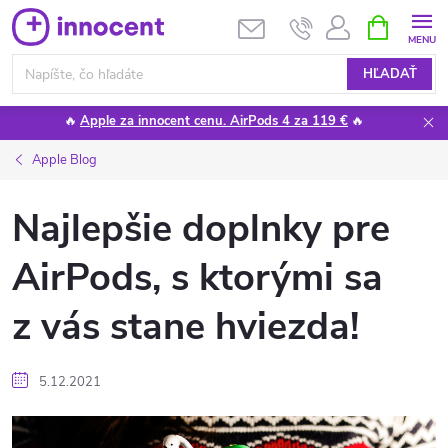
Prejsť
NÁKUPN
KOŠÍK
na
obsah
HĽADAŤ
🔥
Apple za innocent cenu. AirPods 4 za 119 €
🔥
Apple Blog
Najlepšie doplnky pre
AirPods, s ktorými sa
z vás stane hviezda!
5.12.2021