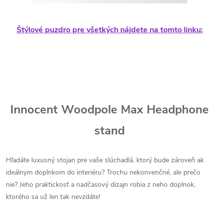
Štýlové puzdro pre všetkých nájdete na tomto linku:
Innocent Woodpole Max Headphone
stand
Hľadáte luxusný stojan pre vaše slúchadlá, ktorý bude zároveň ak
ideálnym doplnkom do interiéru? Trochu nekonvenčné, ale prečo
nie? Jeho praktickosť a nadčasový dizajn robia z neho doplnok,
ktorého sa už len tak nevzdáte!