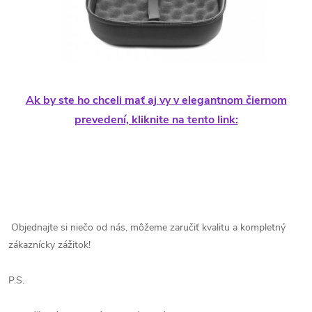
Ak by ste ho chceli mať aj vy v elegantnom čiernom
prevedení, kliknite na tento link:
Objednajte si niečo od nás, môžeme zaručiť kvalitu a kompletný
zákaznícky zážitok!
P.S.