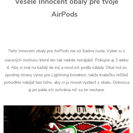
Veselé Innocent obaly pre tvoje
AirPods
Tieto Innocent obaly pre AirPods nie sú žiadna nuda. Vyber si z
viacerých motívov, ktoré len tak niekde nenájdeš. Pokojne aj 3 alebo
4. Aby si mal na každý de iný a nosil ich podľa nálady.
Obal má zo
spodnej strany výrez pre Lightning konektor, takže krabičku môžeš
pohodlne nabíjať bez toho, aby si ju musel vyzliecť z obalu. Dokonca
aj pri páde ich ochránia nič sa im nestane.