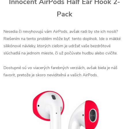
Innocent AirPods Half Ear Hook 2-
Pack
Nesedia či nevyhovujú vám AirPods, avšak radi by ste ich nosili?
Riešením na tento problém môže byť tento doplnok. Ide o mäkké
silikónové návleky, ktorých cieľom je udržať vaše bezdrôtové
slúchadlá na jednom mieste, či už počúvate hudbu alebo cvičíte.
Dostupné sú vo viacerých farebných verziách, avšak biela je náš
favorit, pretože je skoro neviditeľná a vašich AirPods.