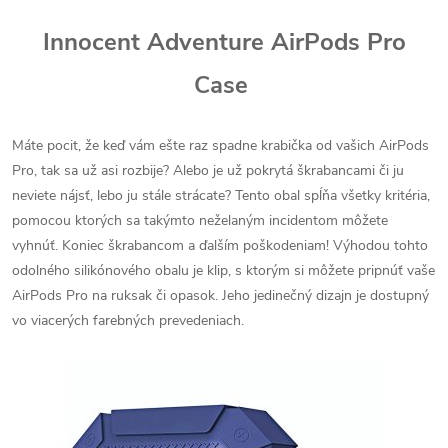
Innocent Adventure AirPods Pro
Case
Máte pocit, že keď vám ešte raz spadne krabička od vašich AirPods
Pro, tak sa už asi rozbije? Alebo je už pokrytá škrabancami či ju
neviete nájsť, lebo ju stále strácate? Tento obal spĺňa všetky kritéria,
pomocou ktorých sa takýmto neželaným incidentom môžete
vyhnúť. Koniec škrabancom a ďalším poškodeniam! Výhodou tohto
odolného silikónového obalu je klip, s ktorým si môžete pripnúť vaše
AirPods Pro na ruksak či opasok. Jeho jedinečný dizajn je dostupný
vo viacerých farebných prevedeniach.