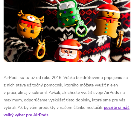
AirPods sú tu už od roku 2016. Vďaka bezdrôtovému pripojeniu sa
z nich stáva užitočný pomocník, ktorého môžete využiť nielen
v práci, ale aj v súkromí. Avšak, ak chcete využiť svoje AirPods na
maximum, odporúčame vyskúšať tieto doplnky, ktoré sme pre vás
vybrali. Ak by vám produkty v našom článku nestačili,
pozrite si náš
veľký výber pre AirPods.