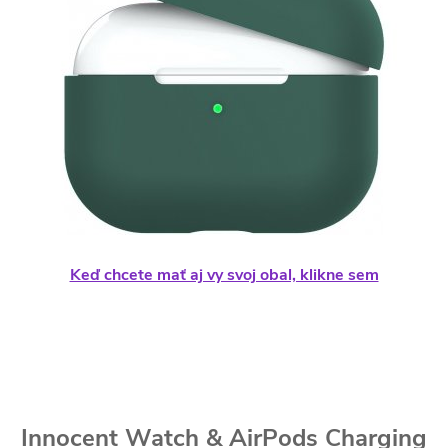
Keď chcete mať aj vy svoj obal, klikne sem
Innocent Watch
&
AirPods Charging