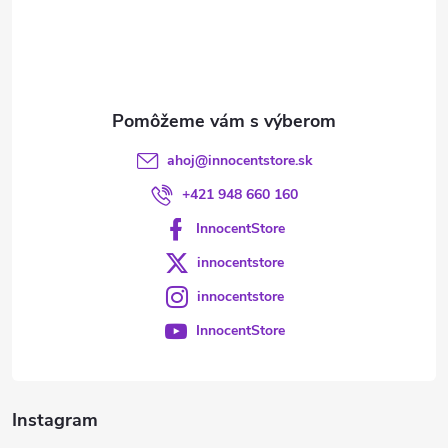
t
i
e
ahoj
@
innocentstore.sk
+421 948 660 160
InnocentStore
innocentstore
innocentstore
InnocentStore
Instagram