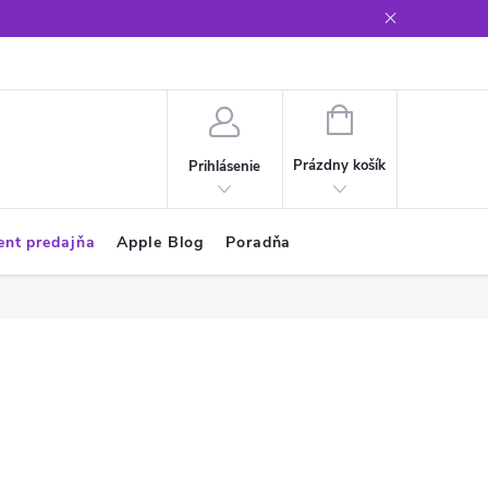
Glosár
NÁKUPNÝ
KOŠÍK
Prázdny košík
Prihlásenie
ent predajňa
Apple Blog
Poradňa