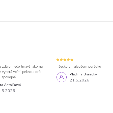
 zdá o niečo tmavší ako na
Fšecko v najlepšom porádku
e vyzerá veľmi pekne a drží
Vladimír Branický
 spokojná
21.5.2026
eta Antolíková
.5.2026