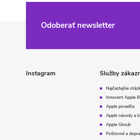
Z
Odoberať newsletter
á
p
ä
Instagram
Služby zákaz
t
Najčastejšie otáz
Innocent Apple B
i
Apple poradňa
Apple návody a t
e
Apple Glosár
Poštovné a dopr