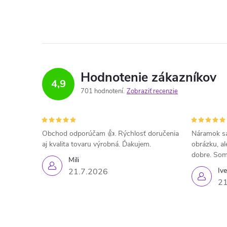
Hodnotenie zákazníkov
4,9
701 hodnotení
Zobraziť recenzie
Obchod odporúčam 👍. Rýchlosť doručenia
Náramok sa
aj kvalita tovaru výrobná. Ďakujem.
obrázku, al
dobre. Som
Mili
Iv
21.7.2026
21