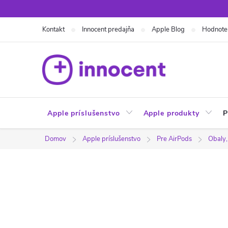
Prejsť
na
Kontakt
Innocent predajňa
Apple Blog
Hodnote
obsah
Apple príslušenstvo
Apple produkty
P
Domov
Apple príslušenstvo
Pre AirPods
Obaly,