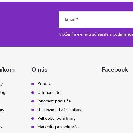
Email
Vložením e-mailu súhlasíte s
podmienka
níkom
O nás
Facebook
ky
Kontakt
log
O Innocente
Innocent predajňa
ipy
Recenzie od zákazníkov
Veľkoobchod a firmy
ava
Marketing a spolupráce