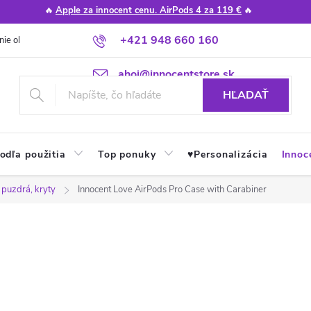
🔥
Apple za innocent cenu. AirPods 4 za 119 €
🔥
+421 948 660 160
nie obchodu
Poradňa
Apple návody a tipy
Najčastejšie otázky
ahoj@innocentstore.sk
HĽADAŤ
odľa použitia
Top ponuky
♥︎Personalizácia
Innoc
 puzdrá, kryty
Innocent Love AirPods Pro Case with Carabiner