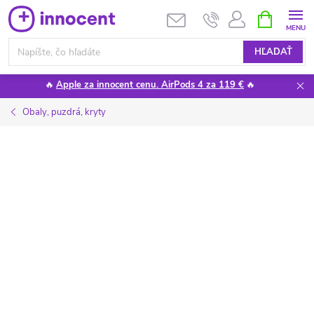
Prejsť
NÁKUPN
KOŠÍK
na
obsah
HĽADAŤ
🔥
Apple za innocent cenu. AirPods 4 za 119 €
🔥
Obaly, puzdrá, kryty