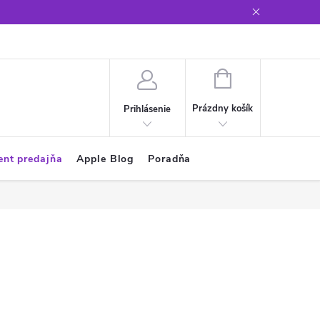
Glosár
NÁKUPNÝ
KOŠÍK
Prázdny košík
Prihlásenie
ent predajňa
Apple Blog
Poradňa