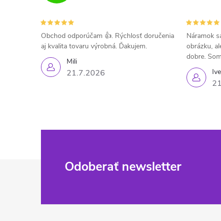
Obchod odporúčam 👍. Rýchlosť doručenia
Náramok sa
aj kvalita tovaru výrobná. Ďakujem.
obrázku, al
dobre. Som
Mili
Iv
21.7.2026
21
Z
Odoberať newsletter
á
p