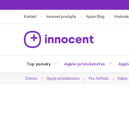
Prejsť
na
Kontakt
Innocent predajňa
Apple Blog
Hodnote
obsah
Top ponuky
Apple príslušenstvo
Appl
Domov
Apple príslušenstvo
Pre AirPods
Káble,