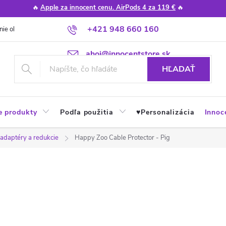
🔥
Apple za innocent cenu. AirPods 4 za 119 €
🔥
+421 948 660 160
nie obchodu
Poradňa
Apple návody a tipy
Najčastejšie otázky
ahoj@innocentstore.sk
HĽADAŤ
e produkty
Podľa použitia
♥︎Personalizácia
Innoc
 adaptéry a redukcie
Happy Zoo Cable Protector - Pig