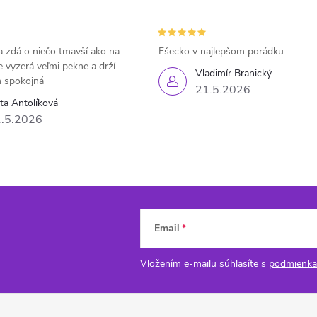
 zdá o niečo tmavší ako na
Fšecko v najlepšom porádku
e vyzerá veľmi pekne a drží
Vladimír Branický
 spokojná
21.5.2026
eta Antolíková
.5.2026
Email
Vložením e-mailu súhlasíte s
podmienka