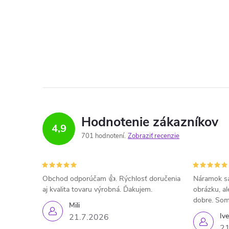
Hodnotenie zákazníkov
4,9
701 hodnotení
Zobraziť recenzie
Obchod odporúčam 👍. Rýchlosť doručenia
Náramok sa
aj kvalita tovaru výrobná. Ďakujem.
obrázku, al
dobre. Som
Mili
Iv
21.7.2026
21