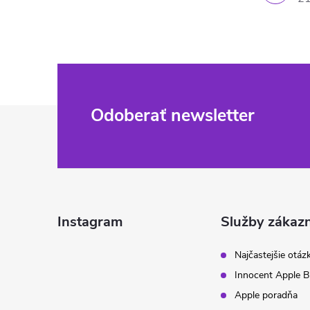
Z
Odoberať newsletter
á
p
ä
Instagram
Služby zákaz
t
Najčastejšie otáz
Innocent Apple B
i
Apple poradňa