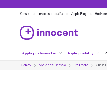
Prejsť
na
Kontakt
Innocent predajňa
Apple Blog
Hodnote
obsah
Apple príslušenstvo
Apple produkty
P
Domov
Apple príslušenstvo
Pre iPhone
Guess P