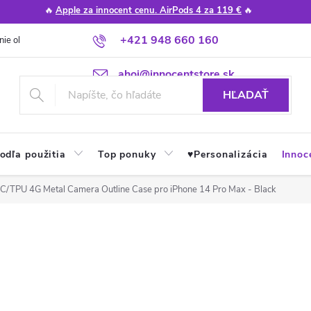
🔥
Apple za innocent cenu. AirPods 4 za 119 €
🔥
+421 948 660 160
nie obchodu
Poradňa
Apple návody a tipy
Najčastejšie otázky
ahoj@innocentstore.sk
HĽADAŤ
odľa použitia
Top ponuky
♥︎Personalizácia
Innoc
C/TPU 4G Metal Camera Outline Case pro iPhone 14 Pro Max - Black