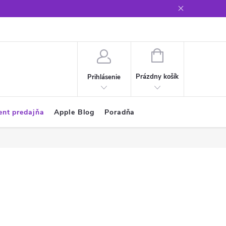
Glosár
NÁKUPNÝ
KOŠÍK
Prázdny košík
Prihlásenie
ent predajňa
Apple Blog
Poradňa