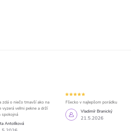
 zdá o niečo tmavší ako na
Fšecko v najlepšom porádku
e vyzerá veľmi pekne a drží
Vladimír Branický
 spokojná
21.5.2026
eta Antolíková
.5.2026