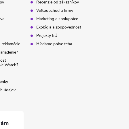
ipy
Recenzie od zákazníkov
Veľkoobchod a firmy
ava
Marketing a spolupráce
Ekológia a zodpovednosť
Projekty EÚ
 reklamácie
Hľadáme práve teba
ariadenie?
kosť
ple Watch?
enky
h údajov