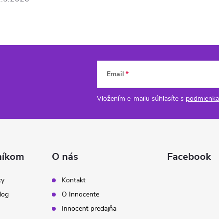
Email
Vložením e-mailu súhlasíte s
podmienka
níkom
O nás
Facebook
ky
Kontakt
log
O Innocente
Innocent predajňa