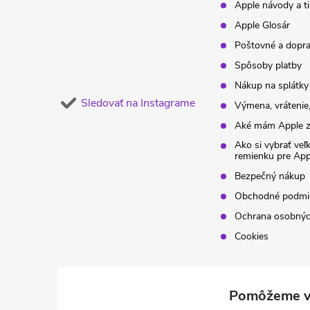
Apple návody a t
e
Apple Glosár
Poštovné a dopr
Spôsoby platby
Nákup na splátky
Sledovať na Instagrame
Výmena, vrátenie,
Aké mám Apple z
Ako si vybrať veľ
remienku pre Ap
Bezpečný nákup
Obchodné podmi
Ochrana osobnýc
Cookies