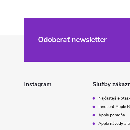
Z
Odoberať newsletter
á
p
ä
Instagram
Služby zákaz
t
Najčastejšie otáz
Innocent Apple B
i
Apple poradňa
Apple návody a t
e