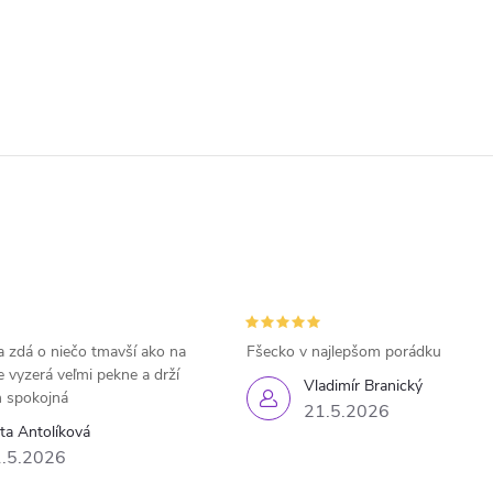
 zdá o niečo tmavší ako na
Fšecko v najlepšom porádku
e vyzerá veľmi pekne a drží
Vladimír Branický
 spokojná
21.5.2026
eta Antolíková
.5.2026