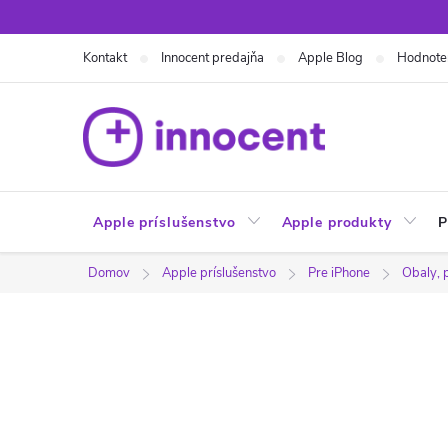
Prejsť
na
Kontakt
Innocent predajňa
Apple Blog
Hodnote
obsah
Apple príslušenstvo
Apple produkty
P
Domov
Apple príslušenstvo
Pre iPhone
Obaly, 