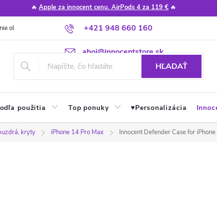
🔥
Apple za innocent cenu. AirPods 4 za 119 €
🔥
+421 948 660 160
nie obchodu
Poradňa
Apple návody a tipy
Najčastejšie otázky
ahoj@innocentstore.sk
HĽADAŤ
odľa použitia
Top ponuky
♥︎Personalizácia
Innoc
puzdrá, kryty
iPhone 14 Pro Max
Innocent Defender Case for iPhone