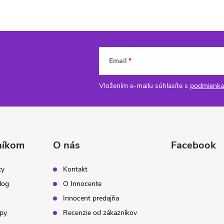
Email
Vložením e-mailu súhlasíte s
podmienka
níkom
O nás
Facebook
ky
Kontakt
log
O Innocente
Innocent predajňa
ipy
Recenzie od zákazníkov