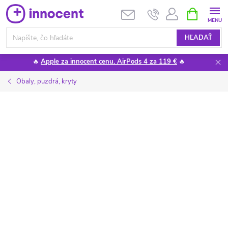
Prejsť
NÁKUPN
KOŠÍK
na
obsah
HĽADAŤ
🔥
Apple za innocent cenu. AirPods 4 za 119 €
🔥
Obaly, puzdrá, kryty