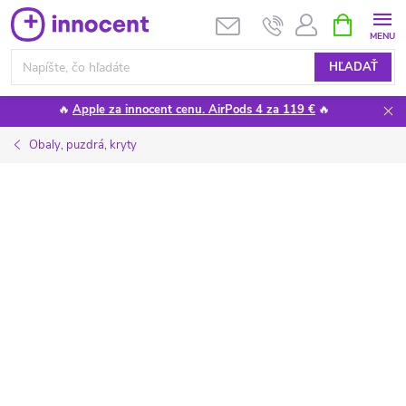
Prejsť
NÁKUPN
KOŠÍK
na
obsah
HĽADAŤ
🔥
Apple za innocent cenu. AirPods 4 za 119 €
🔥
Obaly, puzdrá, kryty