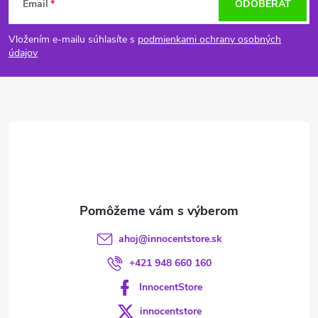
Email
ODOBERAŤ
á
Vložením e-mailu súhlasíte s
podmienkami ochrany osobných
p
údajov
ä
t
i
e
ahoj
@
innocentstore.sk
+421 948 660 160
InnocentStore
innocentstore