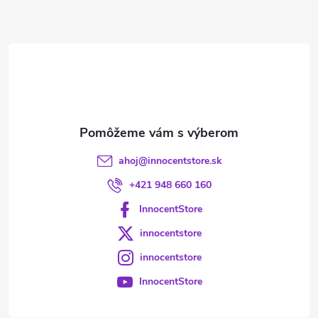
ä
t
i
e
ahoj
@
innocentstore.sk
+421 948 660 160
InnocentStore
innocentstore
innocentstore
InnocentStore