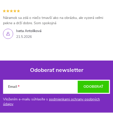
Náramok sa zdá o niečo tmavší ako na obrázku, ale vyzerá veľmi
pekne a drží dobre. Som spokojná
Iveta Antolíková
21.5.2026
Odoberať newsletter
Z
Email
ODOBERAŤ
á
Vložením e-mailu súhlasíte s
podmienkami ochrany osobných
p
údajov