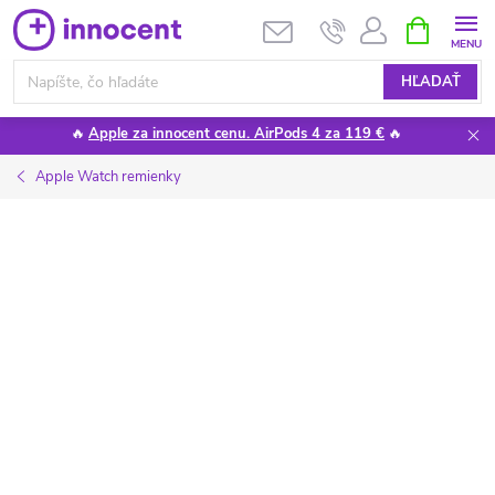
Prejsť
NÁKUPN
KOŠÍK
na
obsah
HĽADAŤ
🔥
Apple za innocent cenu. AirPods 4 za 119 €
🔥
Apple Watch remienky