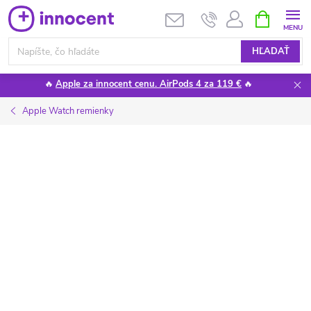
Prejsť
NÁKUPN
KOŠÍK
na
obsah
HĽADAŤ
🔥
Apple za innocent cenu. AirPods 4 za 119 €
🔥
Apple Watch remienky