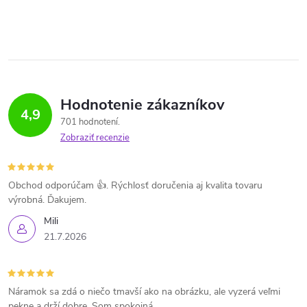
Hodnotenie zákazníkov
4,9
701 hodnotení
Zobraziť recenzie
Obchod odporúčam 👍. Rýchlosť doručenia aj kvalita tovaru
výrobná. Ďakujem.
Mili
21.7.2026
Náramok sa zdá o niečo tmavší ako na obrázku, ale vyzerá veľmi
pekne a drží dobre. Som spokojná