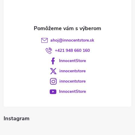
i
e
ahoj
@
innocentstore.sk
+421 948 660 160
InnocentStore
innocentstore
innocentstore
InnocentStore
Instagram