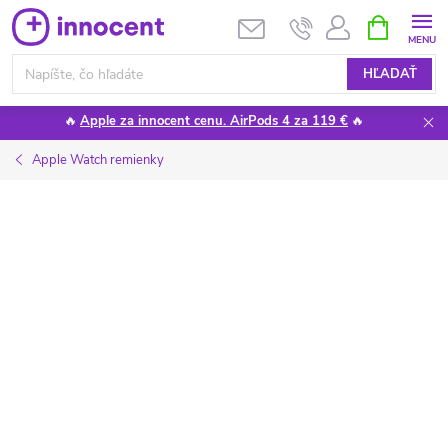
Prejsť
NÁKUPN
KOŠÍK
na
obsah
HĽADAŤ
🔥
Apple za innocent cenu. AirPods 4 za 119 €
🔥
Apple Watch remienky