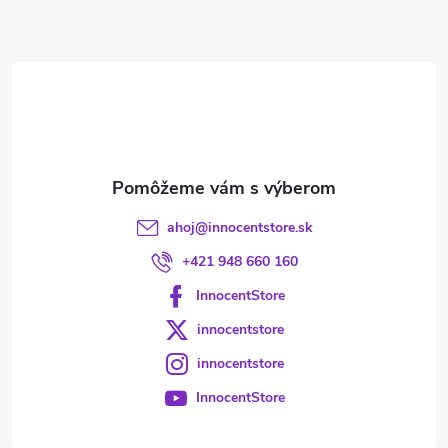
ä
t
i
e
ahoj
@
innocentstore.sk
+421 948 660 160
InnocentStore
innocentstore
innocentstore
InnocentStore