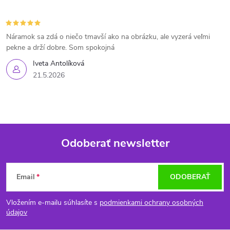
Náramok sa zdá o niečo tmavší ako na obrázku, ale vyzerá veľmi
pekne a drží dobre. Som spokojná
Iveta Antolíková
21.5.2026
Odoberať newsletter
Z
Email
ODOBERAŤ
á
Vložením e-mailu súhlasíte s
podmienkami ochrany osobných
p
údajov