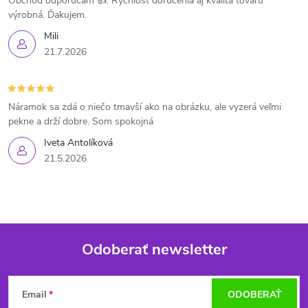
Obchod odporúčam 👍. Rýchlosť doručenia aj kvalita tovaru
výrobná. Ďakujem.
Mili
21.7.2026
Náramok sa zdá o niečo tmavší ako na obrázku, ale vyzerá veľmi
pekne a drží dobre. Som spokojná
Iveta Antolíková
21.5.2026
Odoberať newsletter
Z
Email
ODOBERAŤ