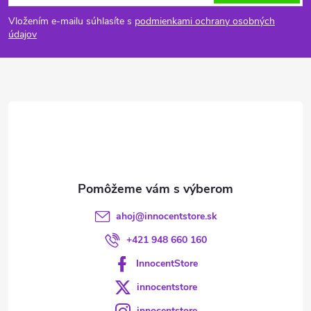
á
Vložením e-mailu súhlasíte s
podmienkami ochrany osobných
p
údajov
ä
t
i
e
ahoj
@
innocentstore.sk
+421 948 660 160
InnocentStore
innocentstore
innocentstore