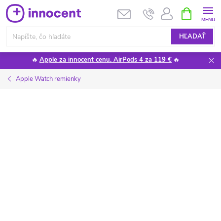
Prejsť
NÁKUPN
KOŠÍK
na
obsah
HĽADAŤ
🔥
Apple za innocent cenu. AirPods 4 za 119 €
🔥
Apple Watch remienky