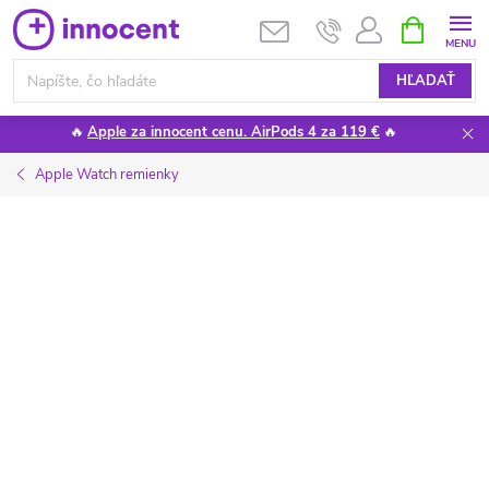
Prejsť
NÁKUPN
KOŠÍK
na
obsah
HĽADAŤ
🔥
Apple za innocent cenu. AirPods 4 za 119 €
🔥
Apple Watch remienky