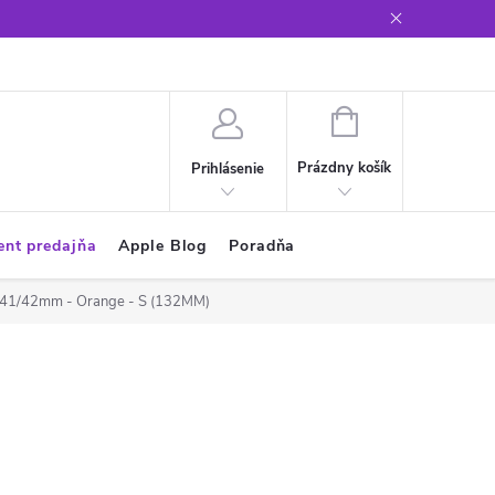
Glosár
NÁKUPNÝ
KOŠÍK
Prázdny košík
Prihlásenie
ent predajňa
Apple Blog
Poradňa
0/41/42mm - Orange - S (132MM)