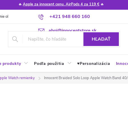
🔥
Apple za innocent cenu. AirPods 4 za 119 €
🔥
+421 948 660 160
nie obchodu
Poradňa
Apple návody a tipy
Najčastejšie otázky
ahoj@innocentstore.sk
HĽADAŤ
e produkty
Podľa použitia
♥︎Personalizácia
Innoc
pple Watch remienky
Innocent Braided Solo Loop Apple Watch Band 4