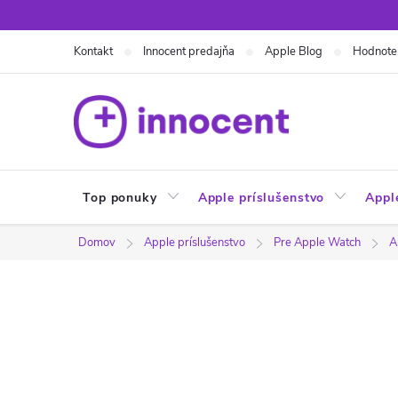
Prejsť
na
Kontakt
Innocent predajňa
Apple Blog
Hodnote
obsah
Top ponuky
Apple príslušenstvo
Appl
Domov
Apple príslušenstvo
Pre Apple Watch
A