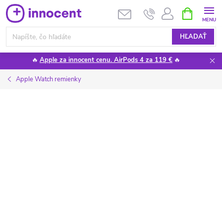
Prejsť
NÁKUPN
KOŠÍK
na
obsah
HĽADAŤ
🔥
Apple za innocent cenu. AirPods 4 za 119 €
🔥
Apple Watch remienky