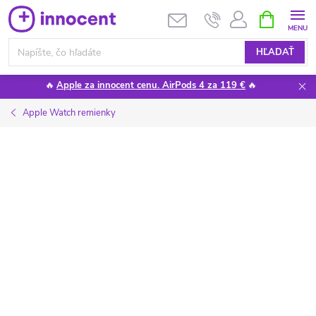
Prejsť
NÁKUPN
KOŠÍK
na
obsah
HĽADAŤ
🔥
Apple za innocent cenu. AirPods 4 za 119 €
🔥
Apple Watch remienky