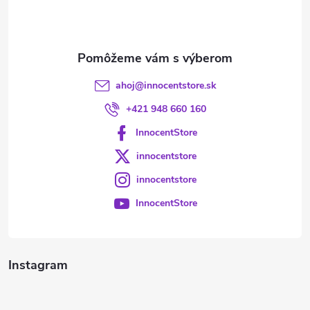
i
e
ahoj
@
innocentstore.sk
+421 948 660 160
InnocentStore
innocentstore
innocentstore
InnocentStore
Instagram