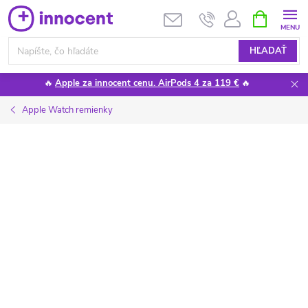
Prejsť
NÁKUPN
KOŠÍK
na
obsah
HĽADAŤ
🔥
Apple za innocent cenu. AirPods 4 za 119 €
🔥
Apple Watch remienky