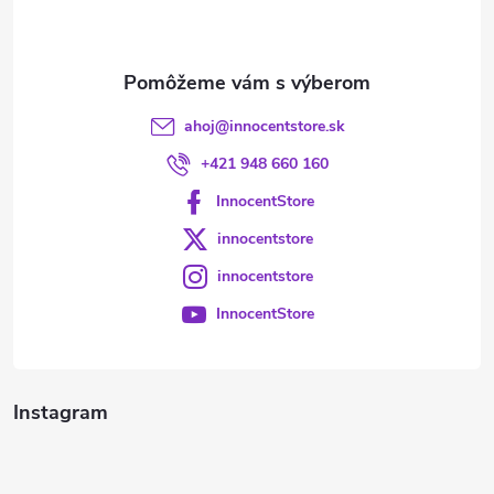
i
e
ahoj
@
innocentstore.sk
+421 948 660 160
InnocentStore
innocentstore
innocentstore
InnocentStore
Instagram