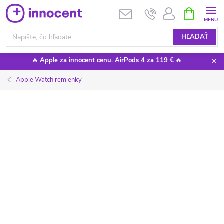
Prejsť
NÁKUPN
KOŠÍK
na
obsah
HĽADAŤ
🔥
Apple za innocent cenu. AirPods 4 za 119 €
🔥
Apple Watch remienky