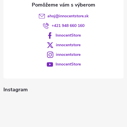
e
ahoj
@
innocentstore.sk
+421 948 660 160
InnocentStore
innocentstore
innocentstore
InnocentStore
Instagram