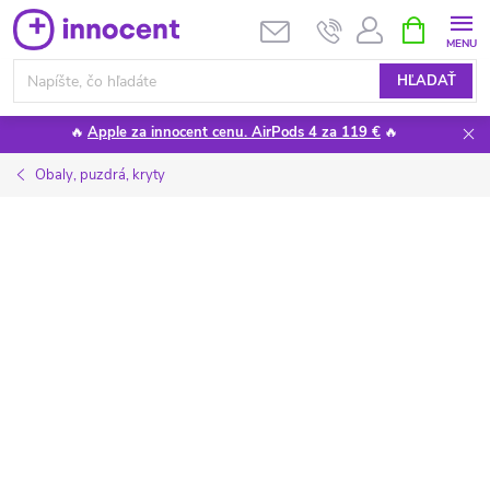
Prejsť
NÁKUPN
KOŠÍK
na
obsah
HĽADAŤ
🔥
Apple za innocent cenu. AirPods 4 za 119 €
🔥
Obaly, puzdrá, kryty