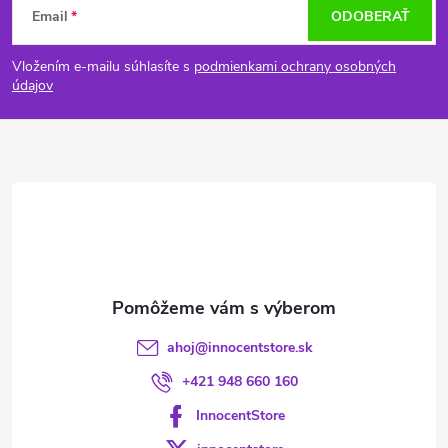
Email
ODOBERAŤ
á
Vložením e-mailu súhlasíte s
podmienkami ochrany osobných
p
údajov
ä
t
i
e
ahoj
@
innocentstore.sk
+421 948 660 160
InnocentStore