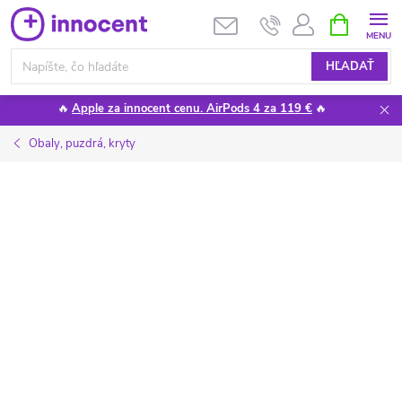
Prejsť
NÁKUPN
KOŠÍK
na
obsah
HĽADAŤ
🔥
Apple za innocent cenu. AirPods 4 za 119 €
🔥
Obaly, puzdrá, kryty